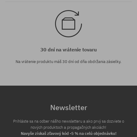
30 dní na vrátenie tovaru
Na vrátenie produktu máš 30 dní od dňa obdržania zásielky.
Newsletter
Prihláste sa na odber nášho newsletteru a ako prvý sa dozviete o
nových produktoch a propagačných akciách!
Navyše získaš zľavový kód -5 % na celú objednávku!