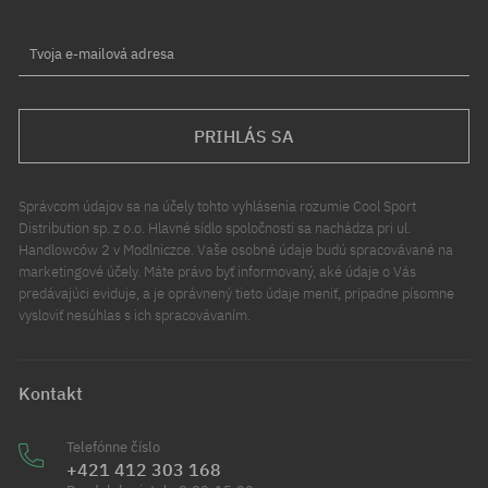
Tvoja e-mailová adresa
PRIHLÁS SA
Správcom údajov sa na účely tohto vyhlásenia rozumie Cool Sport
Distribution sp. z o.o. Hlavné sídlo spoločnosti sa nachádza pri ul.
Handlowców 2 v Modlniczce. Vaše osobné údaje budú spracovávané na
marketingové účely. Máte právo byť informovaný, aké údaje o Vás
predávajúci eviduje, a je oprávnený tieto údaje meniť, prípadne písomne
vysloviť nesúhlas s ich spracovávaním.
Kontakt
Telefónne číslo
+421 412 303 168