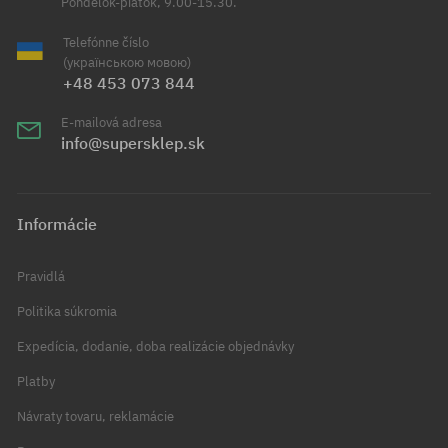
Pondelok-piatok, 9.00-15.30.
Telefónne číslo
(українською мовою)
+48 453 073 844
E-mailová adresa
info@supersklep.sk
Informácie
Pravidlá
Politika súkromia
Expedícia, dodanie, doba realizácie objednávky
Platby
Návraty tovaru, reklamácie