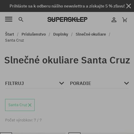
Prihláste sa k odberu nášho newslettra a získajte 5 % zľavu!
Štart
Príslušenstvo
Doplnky
Slnečné okuliare
Santa Cruz
Slnečné okuliare Santa Cruz
FILTRUJ
PORADIE
Santa Cruz
Počet výrobkov: 7 / 7