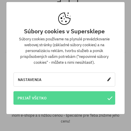
univerzálna veľkosť
Doprava zadarmo od 70,30 €
Súbory cookies v Supersklepe
Všetky objednávky v hodnote nad 70,30 € odosielame zadarmo
Súbory cookies používame na plynulé prevádzkovanie
bez rozdielu na vybraný spôsob platby a doručenia.
webovej stránky (základné súbory cookies) a na
personalizáciu reklám, tvorbu služieb a ponúk
prispôsobených vašim potrebám ("nepovinné súbory
cookies" - môžete s nimi nesúhlasiť).
NASTAVENIA
Záruka najnižšej ceny
PRIJAŤ VŠETKO
Máme najlepšie ceny, ale keď náhodou nájdeš ten istý produkt v
inom e-shope a s nižšou cenou - špeciálne pre Teba znížime jeho
cenu!