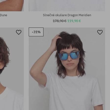
univerzálna veľkosť
 Dune
Slnečné okuliare Dragon Meridien
178,90 €
119,90 €
-31%