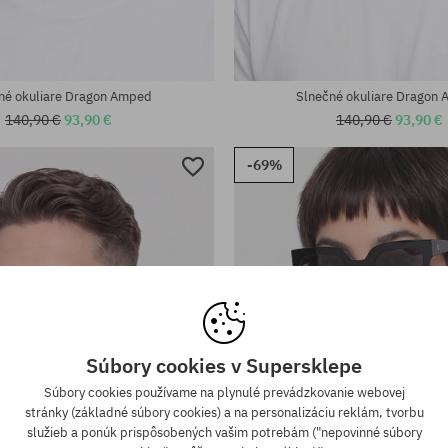
eľkosť
univerzálna veľkosť
né okuliare Dragon Amped
Slnečné okuliare Dragon
140,90 €
93,90 €
140,90 €
93,90 €
-69%
Súbory cookies v Supersklepe
Súbory cookies používame na plynulé prevádzkovanie webovej
stránky (základné súbory cookies) a na personalizáciu reklám, tvorbu
služieb a ponúk prispôsobených vašim potrebám ("nepovinné súbory