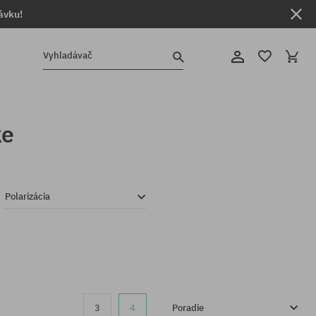
ávku!
Vyhladávač
ke
Polarizácia
3
4
Poradie