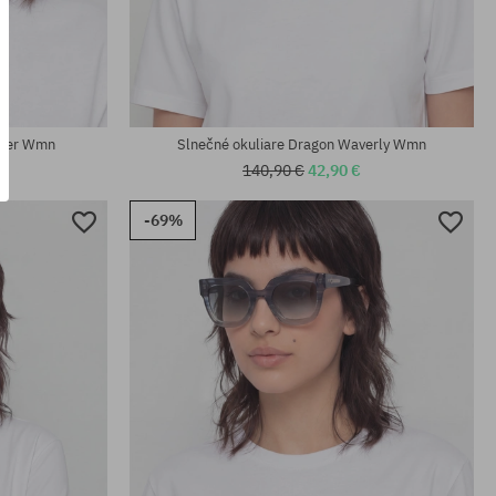
univerzálna veľkosť
rser Wmn
Slnečné okuliare Dragon Waverly Wmn
140,90 €
42,90 €
-69%