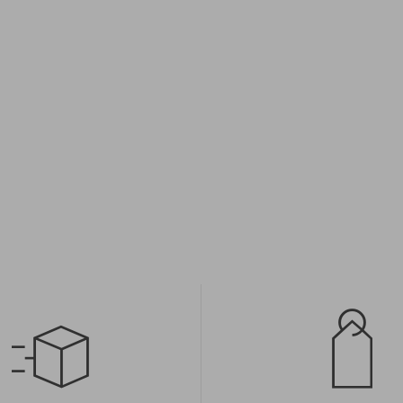
eľkosť
univerzálna veľkosť