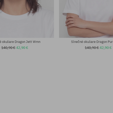
eľkosť
univerzálna veľkosť
é okuliare Dragon Jett Wmn
Slnečné okuliare Dragon Pu
140,90 €
42,90 €
140,90 €
42,90 €