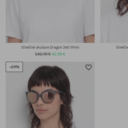
univerzálna veľkosť
univerzálna v
Slnečné okuliare Dragon Jett Wmn
Slnečn
140,90 €
42,90 €
-69%