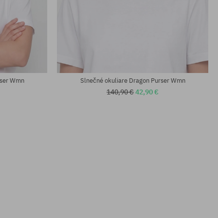
univerzálna veľkosť
rser Wmn
Slnečné okuliare Dragon Purser Wmn
140,90 €
42,90 €