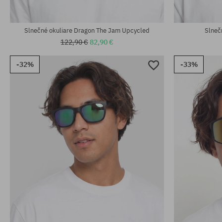
univerzálna veľkosť
univerzálna v
Slnečné okuliare Dragon The Jam Upcycled
Slneč
122,90 €
82,90 €
-32%
-33%