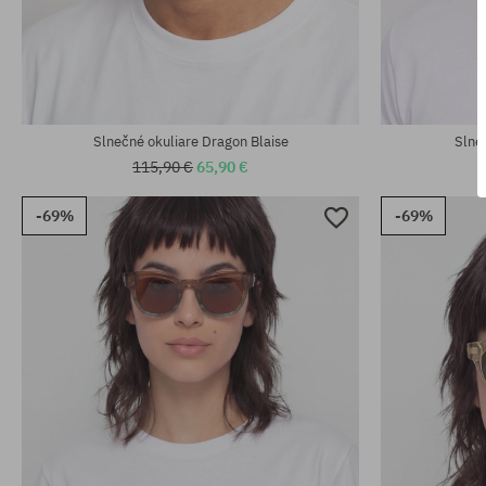
univerzálna veľkosť
univerzálna v
Slnečné okuliare Dragon Blaise
Slne
115,90 €
65,90 €
-69%
-69%