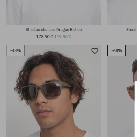
univerzálna veľkosť
univerzálna v
Slnečné okuliare Dragon Bishop
Slneč
178,90 €
119,90 €
-43%
-68%