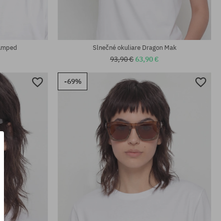
univerzálna veľkosť
 Amped
Slnečné okuliare Dragon Mak
93,90 €
63,90 €
-69%