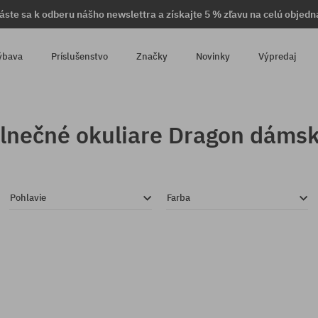
láste sa k odberu nášho newslettra a získajte 5 % zľavu na celú objedn
ýbava
Príslušenstvo
Značky
Novinky
Výpredaj
lnečné okuliare Dragon dáms
Pohlavie
Farba