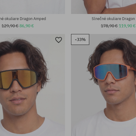
eľkosť
univerzálna veľkosť
né okuliare Dragon Amped
Slnečné okuliare Dragon
129,90 €
86,90 €
178,90 €
119,90 €
-33%