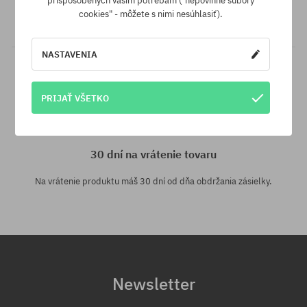
prispôsobených vašim potrebám ("nepovinné súbory
inom e-shope a s nižšou cenou - špeciálne pre Teba znížime jeho
cookies" - môžete s nimi nesúhlasiť).
cenu!
NASTAVENIA
PRIJAŤ VŠETKO
30 dní na vrátenie tovaru
Na vrátenie produktu máš 30 dní od dňa obdržania zásielky.
Newsletter