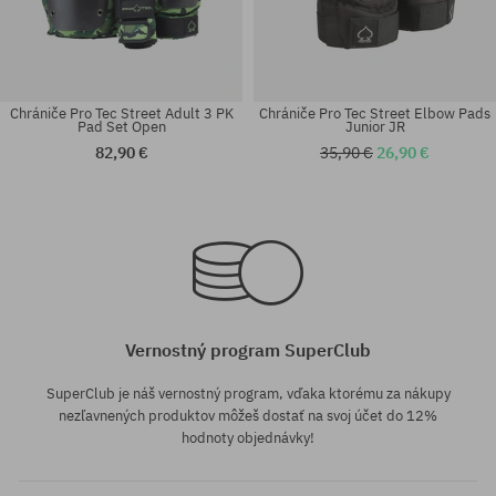
Chrániče Pro Tec Street Adult 3 PK
Chrániče Pro Tec Street Elbow Pads
Pad Set Open
Junior JR
82,90 €
35,90 €
26,90 €
Dostupné veľkosti:
Dostupné veľkosti:
S; M; L
S; M
Vernostný program SuperClub
SuperClub je náš vernostný program, vďaka ktorému za nákupy
nezľavnených produktov môžeš dostať na svoj účet do 12%
hodnoty objednávky!