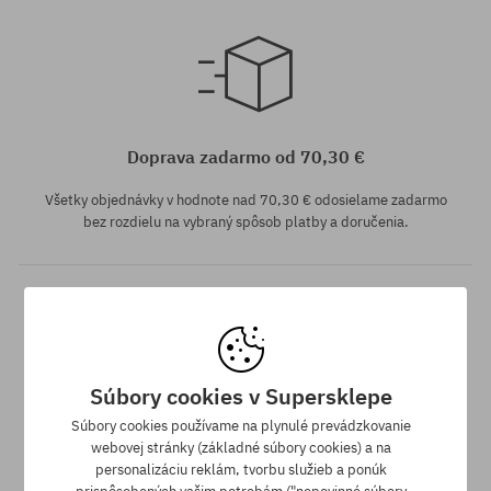
Dostupné veľkosti:
S; M; L
univerzálna veľkosť
Doprava zadarmo od 70,30 €
Všetky objednávky v hodnote nad 70,30 € odosielame zadarmo
bez rozdielu na vybraný spôsob platby a doručenia.
Súbory cookies v Supersklepe
Súbory cookies používame na plynulé prevádzkovanie
Záruka najnižšej ceny
webovej stránky (základné súbory cookies) a na
personalizáciu reklám, tvorbu služieb a ponúk
Máme najlepšie ceny, ale keď náhodou nájdeš ten istý produkt v