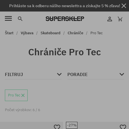
Prihláste sa k odberu nášho newslettra a získajte 5 % zľavu!
Štart
Výbava
Skateboard
Chrániče
Pro Tec
Chrániče Pro Tec
FILTRUJ
PORADIE
Pro Tec
Počet výrobkov: 6 / 6
-27%