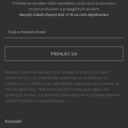
Prihláste sa na odber nášho newsletteru a ako prvý sa dozviete o
nových produktoch a propagačných akciách!
Navyše získaš zľavový kód -5 % na celú objednávku!
Tvoja e-mailová adresa
PRIHLÁS SA
Správcom údajov sa na účely tohto vyhlásenia rozumie Cool Sport
Distribution sp. z o.o. Hlavné sídlo spoločnosti sa nachádza pri ul.
Handlowców 2 v Modlniczce. Vaše osobné údaje budú spracovávané na
marketingové účely. Máte právo byť informovaný, aké údaje o Vás
predávajúci eviduje, a je oprávnený tieto údaje meniť, prípadne písomne
vysloviť nesúhlas s ich spracovávaním.
Kontakt