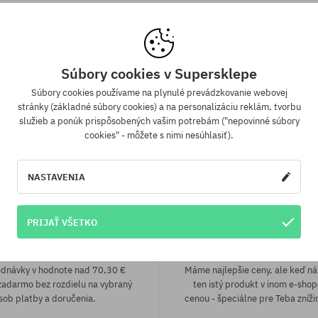
eľkosť
univerzálna veľkosť
Súbory cookies v Supersklepe
Súbory cookies používame na plynulé prevádzkovanie webovej
stránky (základné súbory cookies) a na personalizáciu reklám, tvorbu
služieb a ponúk prispôsobených vašim potrebám ("nepovinné súbory
cookies" - môžete s nimi nesúhlasiť).
NASTAVENIA
PRIJAŤ VŠETKO
a zadarmo od 70,30 €
Záruka najnižšej c
ednávky v hodnote nad 70,30 €
Máme najlepšie ceny, ale keď n
adarmo bez rozdielu na vybraný
ten istý produkt v inom e-shop
sob platby a doručenia.
cenou - špeciálne pre Teba zníži