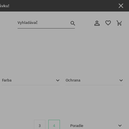
ávku!
Vyhladávač
Farba
Ochrana
3
4
Poradie