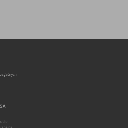
opagačných
 SA
sídlo
ávané na