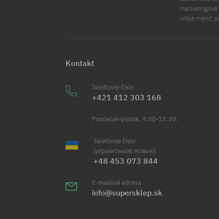
marketingové ú
údaje meniť, p
Kontakt
Telefónne číslo
+421 412 303 168
Pondelok-piatok, 9.00-15.30.
Telefónne číslo
(українською мовою)
+48 453 073 844
E-mailová adresa
info@supersklep.sk