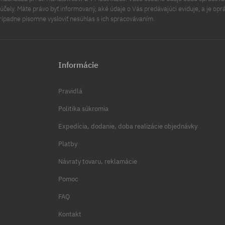
čely. Máte právo byť informovaný, aké údaje o Vás predávajúci eviduje, a je opr
rípadne písomne vysloviť nesúhlas s ich spracovávaním.
Informácie
Pravidlá
Politika súkromia
Expedícia, dodanie, doba realizácie objednávky
Platby
Návraty tovaru, reklamácie
Pomoc
FAQ
Kontakt