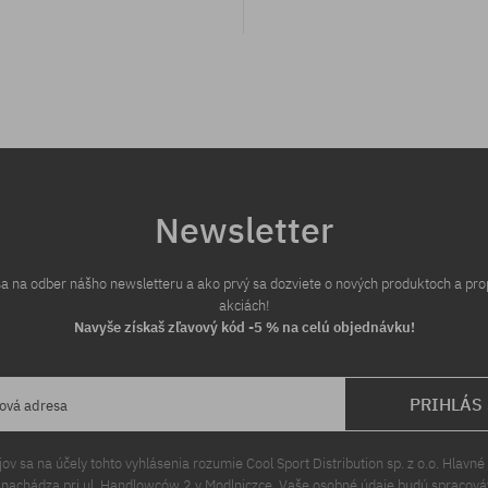
Newsletter
 sa na odber nášho newsletteru a ako prvý sa dozviete o nových produktoch a pr
akciách!
Navyše získaš zľavový kód -5 % na celú objednávku!
PRIHLÁS
lová adresa
v sa na účely tohto vyhlásenia rozumie Cool Sport Distribution sp. z o.o. Hlavné 
a nachádza pri ul. Handlowców 2 v Modlniczce. Vaše osobné údaje budú spracov