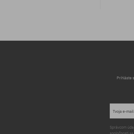
univerzálna veľkosť
Prihláste
Tvoja e-mai
Správcom údajo
spoločnosti s