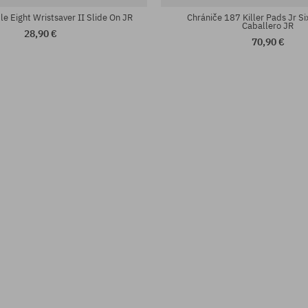
le Eight Wristsaver II Slide On JR
Chrániče 187 Killer Pads Jr S
Caballero JR
28,90 €
70,90 €