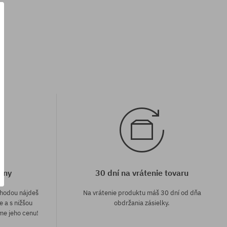
Dostupné veľkosti:
S; M
eny
30 dní na vrátenie tovaru
áhodou nájdeš
Na vrátenie produktu máš 30 dní od dňa
e a s nižšou
obdržania zásielky.
me jeho cenu!