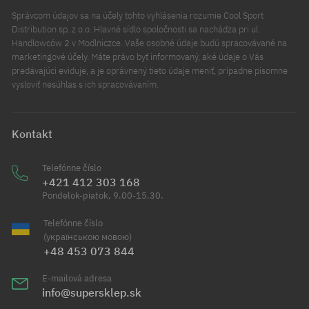
Správcom údajov sa na účely tohto vyhlásenia rozumie Cool Sport
Distribution sp. z o.o. Hlavné sídlo spoločnosti sa nachádza pri ul.
Handlowców 2 v Modlniczce. Vaše osobné údaje budú spracovávané na
marketingové účely. Máte právo byť informovaný, aké údaje o Vás
predávajúci eviduje, a je oprávnený tieto údaje meniť, prípadne písomne
vysloviť nesúhlas s ich spracovávaním.
Kontakt
Telefónne číslo
+421 412 303 168
Pondelok-piatok, 9.00-15.30.
Telefónne číslo
(українською мовою)
+48 453 073 844
E-mailová adresa
info@supersklep.sk