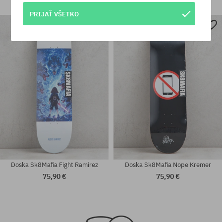
72,90 €
51,90 €
PRIJAŤ VŠETKO
Dostupné veľkosti:
Dostupné veľkosti:
8.0
8.75
Doska Sk8Mafia Fight Ramirez
Doska Sk8Mafia Nope Kremer
75,90 €
75,90 €
Dostupné veľkosti:
Dostupné veľkosti:
8.0
8.75