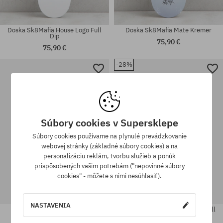
Doska Sk8Mafia House Logo Full
Doska Sk8Mafia Mate Kremer
Dip
75,90 €
75,90 €
-28%
Dostupné veľkosti:
Dostupné veľkosti:
8.5
8.1
Súbory cookies v Supersklepe
Súbory cookies používame na plynulé prevádzkovanie
webovej stránky (základné súbory cookies) a na
personalizáciu reklám, tvorbu služieb a ponúk
prispôsobených vašim potrebám ("nepovinné súbory
cookies" - môžete s nimi nesúhlasiť).
NASTAVENIA
Doska Sk8Mafia Yochill
Doska Sk8Mafia House Logo Full
Dip
75,90 €