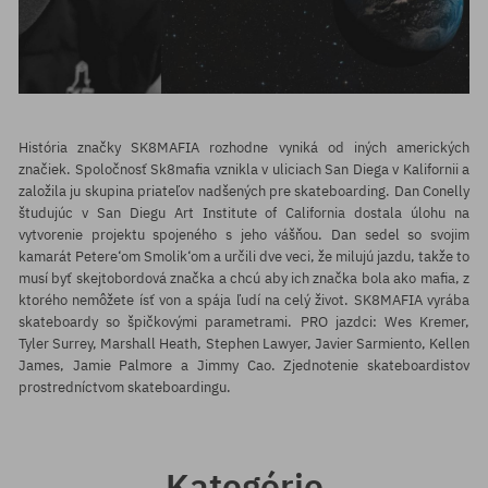
História značky SK8MAFIA rozhodne vyniká od iných amerických
značiek. Spoločnosť Sk8mafia vznikla v uliciach San Diega v Kalifornii a
založila ju skupina priateľov nadšených pre skateboarding. Dan Conelly
študujúc v San Diegu Art Institute of California dostala úlohu na
vytvorenie projektu spojeného s jeho vášňou. Dan sedel so svojim
kamarát Petere‘om Smolik‘om a určili dve veci, že milujú jazdu, takže to
musí byť skejtobordová značka a chcú aby ich značka bola ako mafia, z
ktorého nemôžete ísť von a spája ľudí na celý život. SK8MAFIA vyrába
skateboardy so špičkovými parametrami. PRO jazdci: Wes Kremer,
Tyler Surrey, Marshall Heath, Stephen Lawyer, Javier Sarmiento, Kellen
James, Jamie Palmore a Jimmy Cao. Zjednotenie skateboardistov
prostredníctvom skateboardingu.
Kategórie