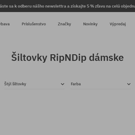
láste sa k odberu nášho newslettra a získajte 5 % zľavu na celú objedn
ýbava
Príslušenstvo
Značky
Novinky
Výpredaj
Šiltovky RipNDip dámske
Štýl šiltovky
Farba