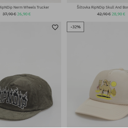
 RipNDip Nerm Wheels Trucker
Šiltovka RipNDip Skull And Bo
37,90 €
26,90 €
42,90 €
28,90 €
-32%