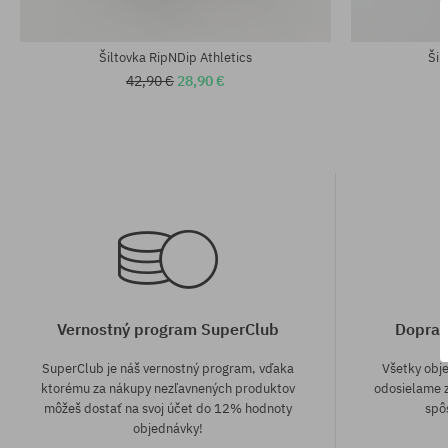
univerzálna veľkosť
univerzálna v
Šiltovka RipNDip Athletics
Šil
42,90 €
28,90 €
Vernostný program SuperClub
Doprav
SuperClub je náš vernostný program, vďaka
Všetky obj
ktorému za nákupy nezľavnených produktov
odosielame z
môžeš dostať na svoj účet do 12% hodnoty
spô
objednávky!