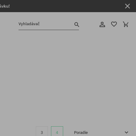
ávku!
Vyhladávač
3
4
Poradie