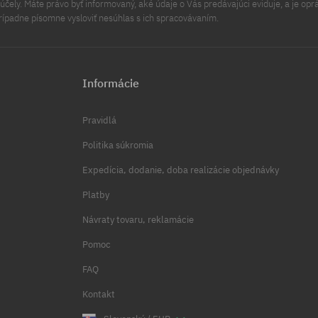
čely. Máte právo byť informovaný, aké údaje o Vás predávajúci eviduje, a je opr
rípadne písomne vysloviť nesúhlas s ich spracovávaním.
Informácie
Pravidlá
Politika súkromia
Expedícia, dodanie, doba realizácie objednávky
Platby
Návraty tovaru, reklamácie
Pomoc
FAQ
Kontakt