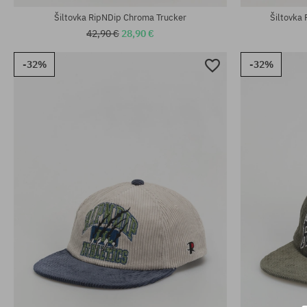
Šiltovka RipNDip Chroma Trucker
Šiltovka
42,90 €
28,90 €
-32%
-32%