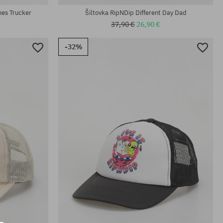
nes Trucker
Šiltovka RipNDip Different Day Dad
37,90 €
26,90 €
-32%