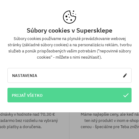
eľkosť
univerzálna veľkosť
tovka RipNDip Fire Spirit
Šiltovka RipNDip Barnum 
42,90 €
28,90 €
42,90 €
28,90 €
Súbory cookies v Supersklepe
Súbory cookies používame na plynulé prevádzkovanie webovej
stránky (základné súbory cookies) a na personalizáciu reklám, tvorbu
služieb a ponúk prispôsobených vašim potrebám ("nepovinné súbory
cookies" - môžete s nimi nesúhlasiť).
NASTAVENIA
PRIJAŤ VŠETKO
a zadarmo od 70,30 €
Záruka najnižšej c
ednávky v hodnote nad 70,30 €
Máme najlepšie ceny, ale keď n
adarmo bez rozdielu na vybraný
ten istý produkt v inom e-shop
sob platby a doručenia.
cenou - špeciálne pre Teba zníži