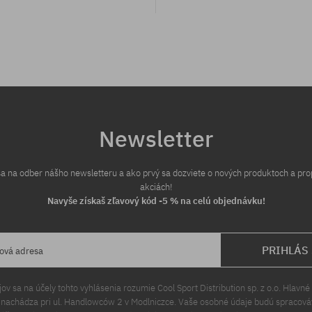
eľkosť
univerzálna veľkosť
Newsletter
 sa na odber nášho newsletteru a ako prvý sa dozviete o nových produktoch a pr
akciách!
Navyše získaš zľavový kód -5 % na celú objednávku!
PRIHLÁS
lová adresa
v sa na účely tohto vyhlásenia rozumie Cool Sport Distribution sp. z o.o. Hlavné 
a nachádza pri ul. Handlowców 2 v Modlniczce. Vaše osobné údaje budú spracov