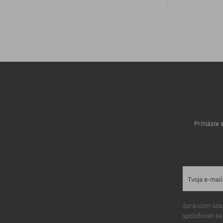
univerzálna veľkosť
univerzálna v
Prihláste
Tvoja e-mai
Správcom údajo
spoločnosti s