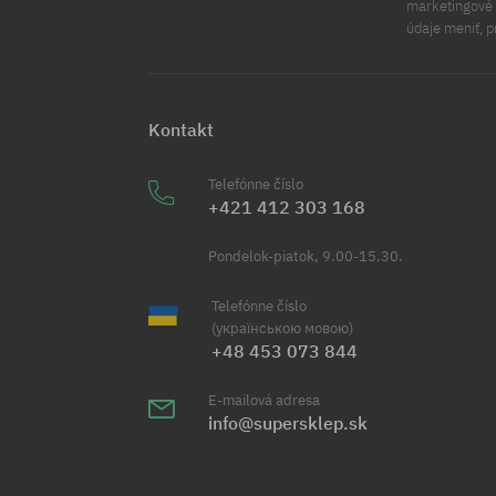
marketingové ú
údaje meniť, p
Kontakt
Telefónne číslo
+421 412 303 168
Pondelok-piatok, 9.00-15.30.
Telefónne číslo
(українською мовою)
+48 453 073 844
E-mailová adresa
info@supersklep.sk