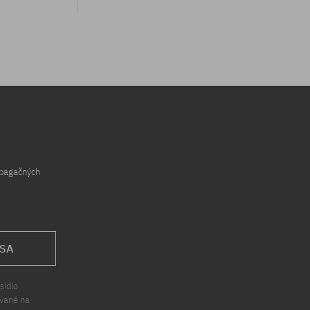
univerzálna veľkosť
opagačných
 SA
sídlo
ávané na