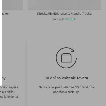
univerzálna veľkosť
Trucker
Šiltovka RipNDip Love Is Ripndip Trucker
42,90 €
28,90 €
eny
30 dní na vrátenie tovaru
áhodou nájdeš
Na vrátenie produktu máš 30 dní od dňa
e a s nižšou
obdržania zásielky.
me jeho cenu!