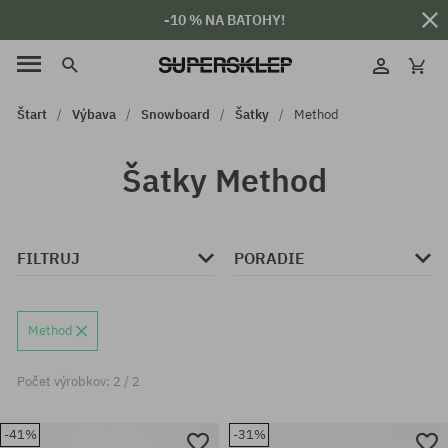
-10 % NA BATOHY!
Štart
Výbava
Snowboard
Šatky
Method
Šatky Method
FILTRUJ
PORADIE
Method
Počet výrobkov: 2 / 2
-41%
-31%