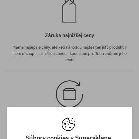
Záruka najnižšej ceny
Máme najlepšie ceny, ale keď náhodou nájdeš ten istý produkt v
inom e-shope a s nižšou cenou - špeciálne pre Teba znížime jeho
cenu!
30 dní na vrátenie tovaru
Na vrátenie produktu máš 30 dní od dňa obdržania zásielky.
Súbory cookies v Supersklepe