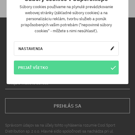
Súbory cookies používame na plynulé prevádzkovanie
webovej stránky (základné súbory cookies) a na
personalizáciu reklám, tvorbu služieb a ponúk
prispôsobených vašim potrebám ("nepovinné súbory
cookies" - môžete s nimi nesúhlasiť).
Newsletter
NASTAVENIA
Prihláste sa na odber nášho newsletteru a ako prvý sa dozviete o
nových produktoch a propagačných akciách!
Navyše získaš zľavový kód -5 % na celú objednávku!
PRIJAŤ VŠETKO
Tvoja e-mailová adresa
PRIHLÁS SA
Správcom údajov sa na účely tohto vyhlásenia rozumie Cool Sport
Distribution sp. z o.o. Hlavné sídlo spoločnosti sa nachádza pri ul.