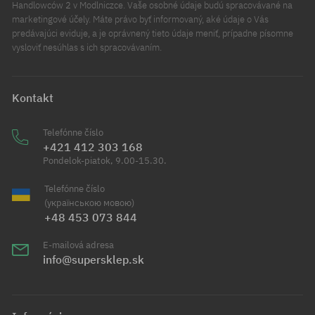
Handlowców 2 v Modlniczce. Vaše osobné údaje budú spracovávané na
marketingové účely. Máte právo byť informovaný, aké údaje o Vás
predávajúci eviduje, a je oprávnený tieto údaje meniť, prípadne písomne
vysloviť nesúhlas s ich spracovávaním.
Kontakt
Telefónne číslo
+421 412 303 168
Pondelok-piatok, 9.00-15.30.
Telefónne číslo
(українською мовою)
+48 453 073 844
E-mailová adresa
info@supersklep.sk