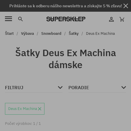
Prihláste sa k odberu nášho newslettra a získajte 5 % zľavu!
Štart
Výbava
Snowboard
Šatky
Deus Ex Machina
Šatky Deus Ex Machina
dámske
FILTRUJ
PORADIE
Deus Ex Machina
Počet výrobkov: 1 / 1