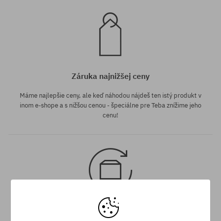
Záruka najnižšej ceny
Máme najlepšie ceny, ale keď náhodou nájdeš ten istý produkt v
inom e-shope a s nižšou cenou - špeciálne pre Teba znížime jeho
cenu!
30 dní na vrátenie tovaru