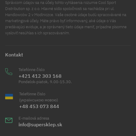
Správcom údajov sa na účely tohto vyhlásenia rozumie Cool Sport
Distribution sp. z o.o. Hlavné sídlo spoločnosti sa nachádza pri ul.
Handlowców 2 v Modlniczce. Vaše osobné údaje budú spracovávané na
marketingové účely. Máte právo byť informovaný, aké údaje o Vás
predávajúci eviduje, a je oprávnený tieto údaje meniť, prípadne písomne
vysloviť nesúhlas s ich spracovávaním.
Kontakt
Telefónne číslo
+421 412 303 168
Pondelok-piatok, 9.00-15.30.
Telefónne číslo
(українською мовою)
+48 453 073 844
E-mailová adresa
info@supersklep.sk