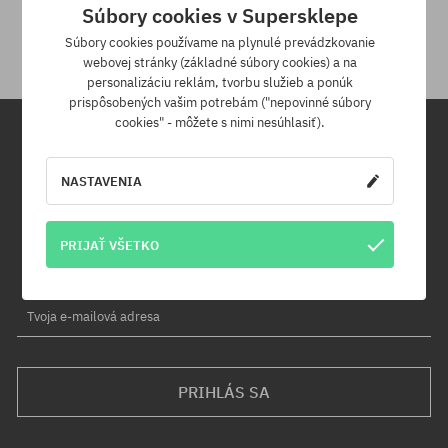
Súbory cookies v Supersklepe
Na vrátenie produktu máš 30 dní od dňa obdržania zásielky.
Súbory cookies používame na plynulé prevádzkovanie
webovej stránky (základné súbory cookies) a na
personalizáciu reklám, tvorbu služieb a ponúk
prispôsobených vašim potrebám ("nepovinné súbory
cookies" - môžete s nimi nesúhlasiť).
Newsletter
NASTAVENIA
Prihláste sa na odber nášho newsletteru a ako prvý sa dozviete o
nových produktoch a propagačných akciách!
PRIJAŤ VŠETKO
Navyše získaš zľavový kód -5 % na celú objednávku!
Tvoja e-mailová adresa
PRIHLÁS SA