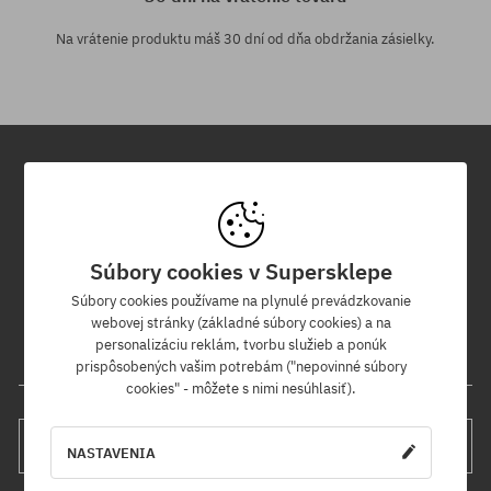
Na vrátenie produktu máš 30 dní od dňa obdržania zásielky.
Newsletter
Prihláste sa na odber nášho newsletteru a ako prvý sa dozviete o
Súbory cookies v Supersklepe
nových produktoch a propagačných akciách!
Navyše získaš zľavový kód -5 % na celú objednávku!
Súbory cookies používame na plynulé prevádzkovanie
webovej stránky (základné súbory cookies) a na
personalizáciu reklám, tvorbu služieb a ponúk
Tvoja e-mailová adresa
prispôsobených vašim potrebám ("nepovinné súbory
cookies" - môžete s nimi nesúhlasiť).
PRIHLÁS SA
NASTAVENIA