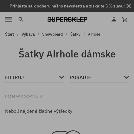
Prihláste sa k odberu nášho newslettra a získajte 5 % zľavu!
Štart
Výbava
Snowboard
Šatky
Airhole
Šatky Airhole dámske
FILTRUJ
PORADIE
Počet výrobkov: 0 / 0
Neboli nájdené žiadne výsledky