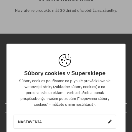
Na vrátenie produktu máš 30 dní od dňa obdržania zásielky.
Newsletter
Prihláste sa na odber nášho newsletteru a ako prvý sa dozviete o
Súbory cookies v Supersklepe
nových produktoch a propagačných akciách!
Navyše získaš zľavový kód -5 % na celú objednávku!
Súbory cookies používame na plynulé prevádzkovanie
webovej stránky (základné súbory cookies) a na
personalizáciu reklám, tvorbu služieb a ponúk
Tvoja e-mailová adresa
prispôsobených vašim potrebám ("nepovinné súbory
cookies" - môžete s nimi nesúhlasiť).
PRIHLÁS SA
NASTAVENIA