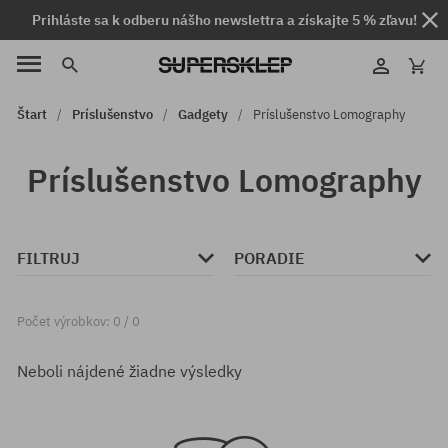
Prihláste sa k odberu nášho newslettra a získajte 5 % zľavu!
Štart
Príslušenstvo
Gadgety
Príslušenstvo Lomography
Príslušenstvo Lomography
FILTRUJ
PORADIE
Počet výrobkov: 0 / 0
Neboli nájdené žiadne výsledky