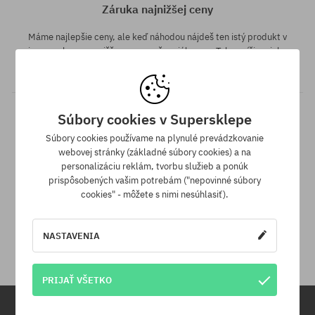
Záruka najnižšej ceny
Máme najlepšie ceny, ale keď náhodou nájdeš ten istý produkt v
inom e-shope a s nižšou cenou - špeciálne pre Teba znížime jeho
cenu!
Súbory cookies v Supersklepe
Súbory cookies používame na plynulé prevádzkovanie
webovej stránky (základné súbory cookies) a na
personalizáciu reklám, tvorbu služieb a ponúk
prispôsobených vašim potrebám ("nepovinné súbory
cookies" - môžete s nimi nesúhlasiť).
30 dní na vrátenie tovaru
Na vrátenie produktu máš 30 dní od dňa obdržania zásielky.
NASTAVENIA
PRIJAŤ VŠETKO