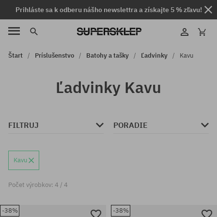
Prihláste sa k odberu nášho newslettra a získajte 5 % zľavu!
Štart
Príslušenstvo
Batohy a tašky
Ľadvinky
Kavu
Ľadvinky Kavu
FILTRUJ
PORADIE
Kavu
Počet výrobkov: 4 / 4
-38%
-38%