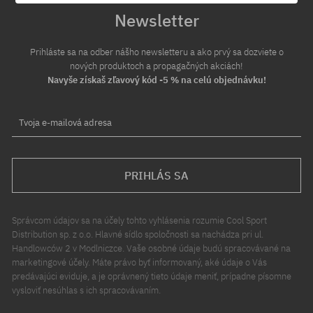
Newsletter
Prihláste sa na odber nášho newsletteru a ako prvý sa dozviete o
nových produktoch a propagačných akciách!
Navyše získaš zľavový kód -5 % na celú objednávku!
Tvoja e-mailová adresa
PRIHLÁS SA
Správcom údajov sa na účely tohto vyhlásenia rozumie Cool Sport
Distribution sp. z o.o. Hlavné sídlo spoločnosti sa nachádza pri ul.
Handlowców 2 v Modlniczce. Vaše osobné údaje budú spracovávané na
marketingové účely. Máte právo byť informovaný, aké údaje o Vás
predávajúci eviduje, a je oprávnený tieto údaje meniť, prípadne písomne
vysloviť nesúhlas s ich spracovávaním.