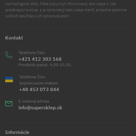
marketingové účely. Máte právo byť informovaný, aké údaje o Vás
predávajúci eviduje, a je oprávnený tieto údaje meniť, prípadne písomne
vysloviť nesúhlas s ich spracovávaním.
Kontakt
Telefónne číslo
+421 412 303 168
Pondelok-piatok, 9.00-15.30.
Telefónne číslo
(українською мовою)
+48 453 073 844
E-mailová adresa
info@supersklep.sk
Informácie