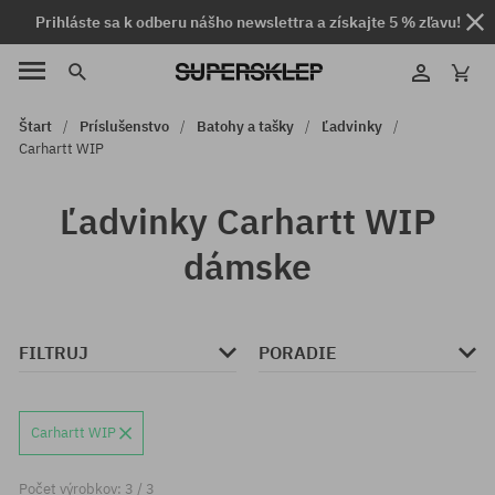
Prihláste sa k odberu nášho newslettra a získajte 5 % zľavu!
Štart
Príslušenstvo
Batohy a tašky
Ľadvinky
Carhartt WIP
Ľadvinky Carhartt WIP
dámske
FILTRUJ
PORADIE
Carhartt WIP
Počet výrobkov: 3 / 3