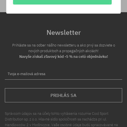
Newsletter
Prihláste sa na odber nášho newsletteru a ako prvý sa dozviete o
nových produktoch a propagačných akciách!
Navyše získaš zľavový kód -5 % na celú objednávku!
Tvoja e-mailová adresa
PRIHLÁS SA
Správcom údajov sa na účely tohto vyhlásenia rozumie Cool Sport
Distribution sp. z o.o. Hlavné sídlo spoločnosti sa nachádza pri ul.
Handlowców 2 v Modlniczce. Vaše osobné údaje budú spracovávané na