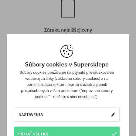
Záruka najnižšej ceny
Máme najlepšie ceny, ale keď náhodou nájdeš ten istý produkt v
inom e-shope a s nižšou cenou - špeciálne pre Teba znížime jeho
cenu!
Súbory cookies v Supersklepe
Súbory cookies používame na plynulé prevádzkovanie
webovej stránky (základné súbory cookies) a na
personalizáciu reklám, tvorbu služieb a ponúk
prispôsobených vašim potrebám ("nepovinné súbory
cookies" - môžete s nimi nesúhlasiť).
30 dní na vrátenie tovaru
NASTAVENIA
Na vrátenie produktu máš 30 dní od dňa obdržania zásielky.
PRIJAŤ VŠETKO