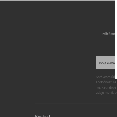
Prihláste
Tvoja e-mai
Správcom údajo
spoločnosti s
marketingové ú
údaje meniť, p
Kontakt