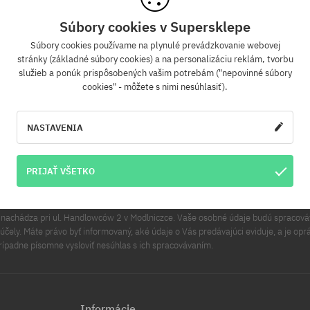
Súbory cookies v Supersklepe
Súbory cookies používame na plynulé prevádzkovanie webovej
Newsletter
stránky (základné súbory cookies) a na personalizáciu reklám, tvorbu
služieb a ponúk prispôsobených vašim potrebám ("nepovinné súbory
cookies" - môžete s nimi nesúhlasiť).
 sa na odber nášho newsletteru a ako prvý sa dozviete o nových produktoch a pr
akciách!
Navyše získaš zľavový kód -5 % na celú objednávku!
NASTAVENIA
PRIHLÁS
lová adresa
PRIJAŤ VŠETKO
v sa na účely tohto vyhlásenia rozumie Cool Sport Distribution sp. z o.o. Hlavné 
a nachádza pri ul. Handlowców 2 v Modlniczce. Vaše osobné údaje budú spracov
čely. Máte právo byť informovaný, aké údaje o Vás predávajúci eviduje, a je opr
rípadne písomne vysloviť nesúhlas s ich spracovávaním.
Informácie