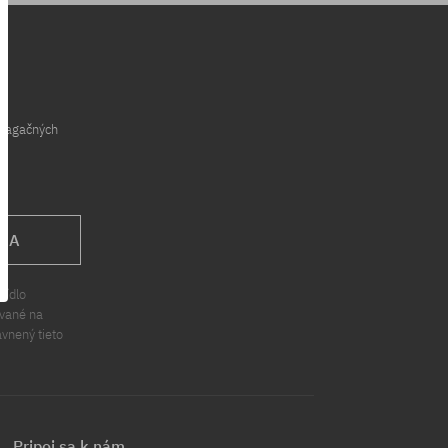
opagačných
 SA
sídlo
ávané na
ávnený tieto
Pripoj sa k nám