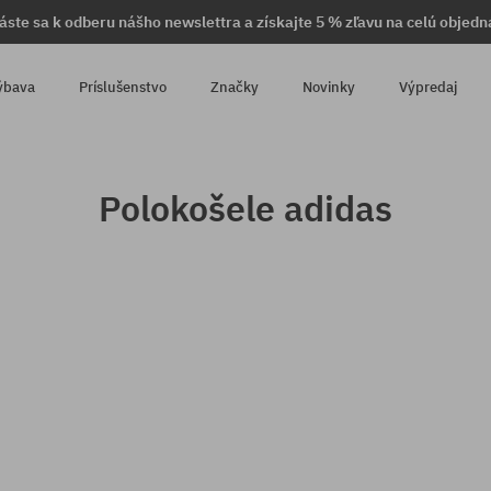
láste sa k odberu nášho newslettra a získajte 5 % zľavu na celú objedn
ýbava
Príslušenstvo
Značky
Novinky
Výpredaj
Polokošele adidas