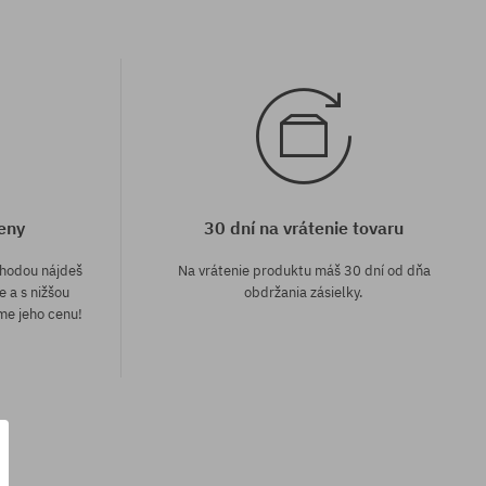
eny
30 dní na vrátenie tovaru
áhodou nájdeš
Na vrátenie produktu máš 30 dní od dňa
e a s nižšou
obdržania zásielky.
me jeho cenu!