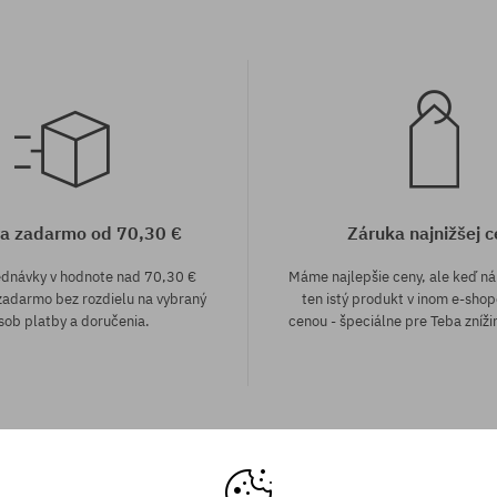
a zadarmo od 70,30 €
Záruka najnižšej c
ednávky v hodnote nad 70,30 €
Máme najlepšie ceny, ale keď n
adarmo bez rozdielu na vybraný
ten istý produkt v inom e-shop
sob platby a doručenia.
cenou - špeciálne pre Teba zníži