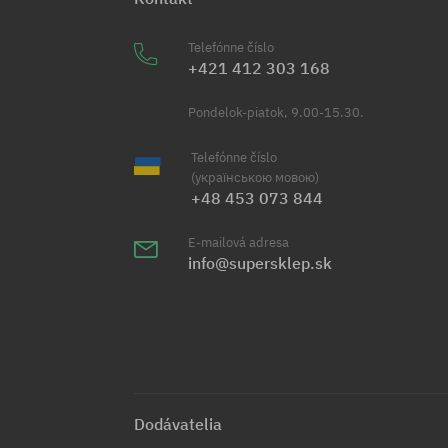
Telefónne číslo
+421 412 303 168
Pondelok-piatok, 9.00-15.30.
Telefónne číslo
(українською мовою)
+48 453 073 844
E-mailová adresa
info@supersklep.sk
Dodávatelia