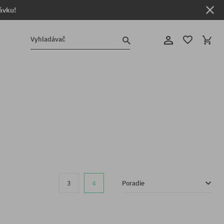
ávku!
Vyhladávač
3
4
Poradie