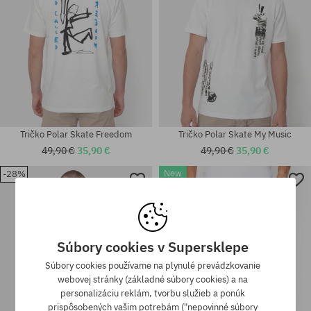
Tričko Polar Skate Freedom
Tričko Polar Skate My Music
49,90 €
35,90 €
49,90 €
35,90 €
New
-28%
-14%
Dostupné veľkosti:
Dostupné veľkosti:
M; L; XL
S; M; L; XL; XXL
Súbory cookies v Supersklepe
Súbory cookies používame na plynulé prevádzkovanie
webovej stránky (základné súbory cookies) a na
personalizáciu reklám, tvorbu služieb a ponúk
prispôsobených vašim potrebám ("nepovinné súbory