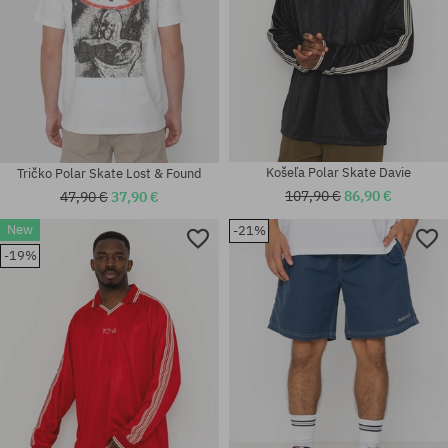
Košeľa Polar Skate Davie
Tričko Polar Skate Lost & Found
107,90 €
86,90 €
47,90 €
37,90 €
New
-21%
Dostupné veľkosti:
Dostupné veľkosti:
-19%
M; L; XL
M; L; XL