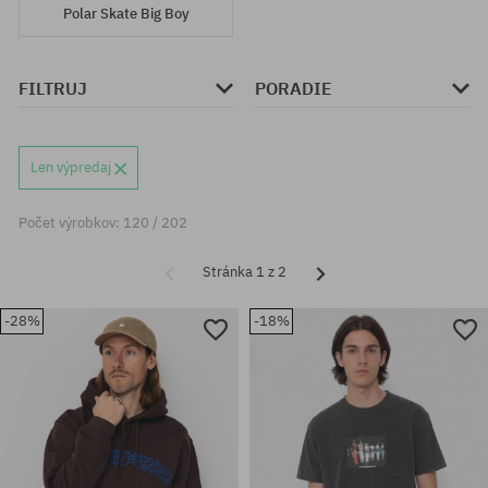
Polar Skate Big Boy
FILTRUJ
PORADIE
Len výpredaj
Počet výrobkov: 120 / 202
Stránka 1 z 2
-28%
-18%