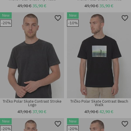
49,90 €
35,90 €
49,90 €
35,90 €
New
New
-20%
-10%
Dostupné veľkosti:
Dostupné veľkosti:
30; 32; 34; 36
S; M; L; XL; XXL
Tričko Polar Skate Contrast Stroke
Tričko Polar Skate Contrast Beach
Logo
Walk
47,90 €
37,90 €
47,90 €
42,90 €
New
New
Dostupné veľkosti:
Dostupné veľkosti:
-20%
-20%