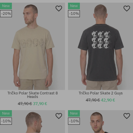
New
New
Dostupné veľkosti:
Dostupné veľkosti:
-20%
-10%
XL
M; L
Tričko Polar Skate Contrast 8
Tričko Polar Skate 2 Guys
Heads
47,90 €
42,90 €
47,90 €
37,90 €
New
New
Dostupné veľkosti:
Dostupné veľkosti:
-10%
-10%
L; XL
M; L; XL