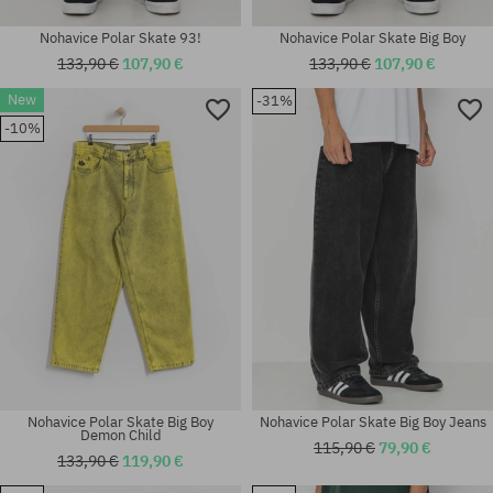
Nohavice Polar Skate 93!
Nohavice Polar Skate Big Boy
133,90 €
107,90 €
133,90 €
107,90 €
New
-31%
Dostupné veľkosti:
-10%
Dostupné veľkosti:
28X32; 30X30; 30X32; 32X30;
S; M; L
32X32; 34X34
Nohavice Polar Skate Big Boy
Nohavice Polar Skate Big Boy Jeans
Demon Child
115,90 €
79,90 €
133,90 €
119,90 €