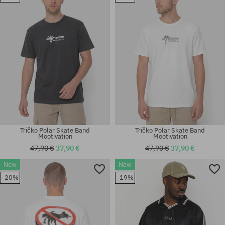
S; M; L; XL; XXL
S; M; L; XL; XXL
Tričko Polar Skate Band
Tričko Polar Skate Band
Mootivation
Mootivation
47,90 €
37,90 €
47,90 €
37,90 €
New
New
Dostupné veľkosti:
Dostupné veľkosti:
-20%
-19%
S; M; L; XL
M; L; XL