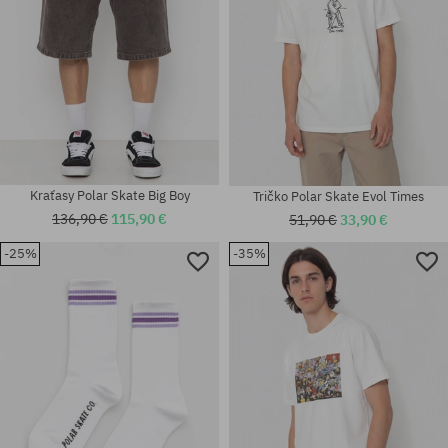
Kraťasy Polar Skate Big Boy
Tričko Polar Skate Evol Times
136,90 €
115,90 €
51,90 €
33,90 €
-25%
-35%
Dostupné veľkosti:
Dostupné veľkosti:
M
XS; S; M; L; XL