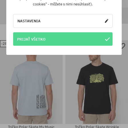
cookies" - môžete s nimi nesúhlasiť).
NASTAVENIA
Kraťasy Polar Skate 93 Work
Tričko Polar Skate Buddies
129,90 €
110,90 €
49,90 €
35,90 €
PRIJAŤ VŠETKO
-28%
-28%
Dostupné veľkosti:
Dostupné veľkosti:
S; M; L; XL; XXL
S; M; L; XL; XXL
Tričko Polar Skate My Music
Tričko Polar Skate Wrinkle