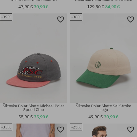
47,90 €
30,90 €
129,90 €
84,90 €
-39%
-38%
Dostupné veľkosti:
Dostupné veľkosti:
39-42; 43-46
S; M
Šiltovka Polar Skate Michael Polar
Šiltovka Polar Skate Sai Stroke
Speed Club
Logo
58,90 €
35,90 €
49,90 €
30,90 €
-33%
-25%
Dostupné veľkosti:
Dostupné veľkosti: