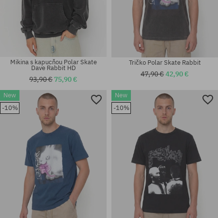
Mikina s kapucňou Polar Skate
Tričko Polar Skate Rabbit
Dave Rabbit HD
47,90 €
42,90 €
93,90 €
75,90 €
New
New
Dostupné veľkosti:
Dostupné veľkosti:
-10%
-10%
L; XL
M; L; XL