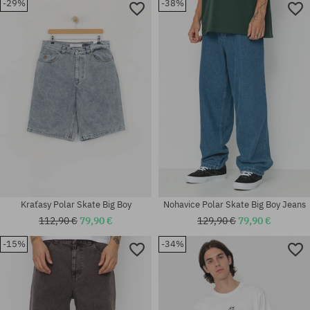
-29%
-38%
Dostupné veľkosti:
28X32; 30X30; 30X32; 32X30;
Dostupné veľkosti:
32X32; 34X34
S; M; L; XL
Kraťasy Polar Skate Big Boy
Nohavice Polar Skate Big Boy Jeans
112,90 €
79,90 €
129,90 €
79,90 €
-15%
-34%
Dostupné veľkosti:
Dostupné veľkosti:
S; M; L; XL
M; L; XL