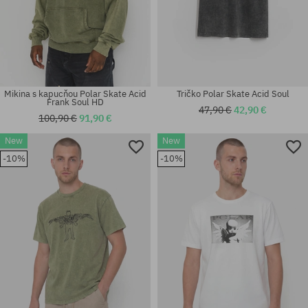
Mikina s kapucňou Polar Skate Acid
Tričko Polar Skate Acid Soul
Frank Soul HD
47,90 €
42,90 €
100,90 €
91,90 €
New
New
Dostupné veľkosti:
Dostupné veľkosti:
-10%
-10%
M; L; XL
M; L; XL