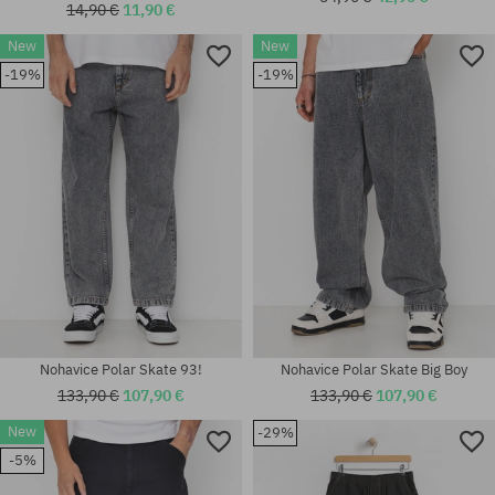
14,90 €
11,90 €
New
New
Dostupné veľkosti:
Dostupné veľkosti:
-19%
-19%
M; L; XL
M; L; XL
Nohavice Polar Skate 93!
Nohavice Polar Skate Big Boy
133,90 €
107,90 €
133,90 €
107,90 €
New
-29%
Dostupné veľkosti:
Dostupné veľkosti:
-5%
39-42; 43-46
S; M; L; XL