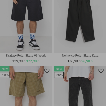
Kraťasy Polar Skate 93 Work
Nohavice Polar Skate Kata
129,90 €
122,90 €
136,90 €
96,90 €
New
New
Dostupné veľkosti:
-10%
-20%
28X32; 30X30; 30X32; 32X30;
Dostupné veľkosti:
32X32; 34X34
M; L; XL