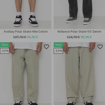
Kraťasy Polar Skate Hike Cotton
Nohavice Polar Skate 93! Denim
107,90 €
96,90 €
124,90 €
98,90 €
New
New
-19%
-19%
Dostupné veľkosti:
Dostupné veľkosti:
30; 32; 34; 36
S; M; XL