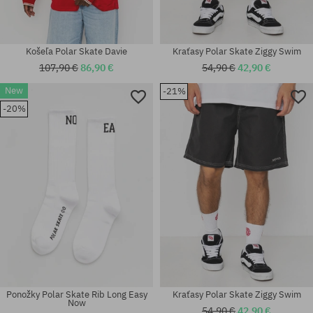
Košeľa Polar Skate Davie
Kraťasy Polar Skate Ziggy Swim
107,90 €
86,90 €
54,90 €
42,90 €
New
-21%
-20%
Dostupné veľkosti:
Dostupné veľkosti:
M; L; XL
M; L; XL
Ponožky Polar Skate Rib Long Easy
Kraťasy Polar Skate Ziggy Swim
Now
54,90 €
42,90 €