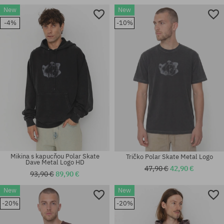
New
New
Dostupné veľkosti:
Dostupné veľkosti:
-4%
-10%
M-L
M-L
Mikina s kapucňou Polar Skate
Tričko Polar Skate Metal Logo
Dave Metal Logo HD
47,90 €
42,90 €
93,90 €
89,90 €
New
New
Dostupné veľkosti:
Dostupné veľkosti:
-20%
-20%
M-L
S; M; L; XL