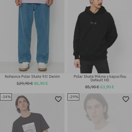
M; XL
30X32; 32X32; 34X32; 34X34
Nohavice Polar Skate 93! Denim
Polar Skate Mikina s kapucňou
Default HD
129,90 €
86,90 €
85,90 €
63,90 €
-34%
-29%
Dostupné veľkosti:
univerzálna veľkosť
M-L; S-M