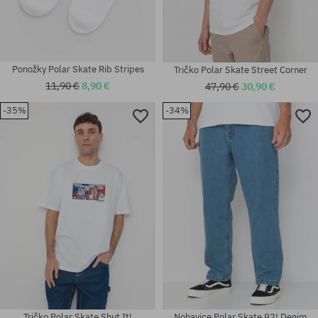
Ponožky Polar Skate Rib Stripes
Tričko Polar Skate Street Corner
11,90 €
8,90 €
47,90 €
30,90 €
-35%
-34%
Dostupné veľkosti:
Dostupné veľkosti:
M
M; L
Tričko Polar Skate Shut It!
Nohavice Polar Skate 92! Denim