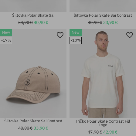
Šiltovka Polar Skate Sai
Šiltovka Polar Skate Sai Contrast
54,90 €
40,90 €
40,90 €
33,90 €
New
New
Dostupné veľkosti:
Dostupné veľkosti:
-17%
-10%
M; XL
XXL
Šiltovka Polar Skate Sai Contrast
Tričko Polar Skate Contrast Fill
Logo
40,90 €
33,90 €
47,90 €
42,90 €