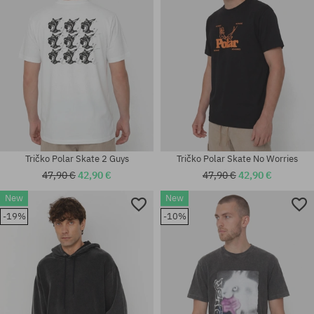
Tričko Polar Skate 2 Guys
Tričko Polar Skate No Worries
47,90 €
42,90 €
47,90 €
42,90 €
New
New
Dostupné veľkosti:
Dostupné veľkosti:
-19%
-10%
M; L; XL
M; L; XL