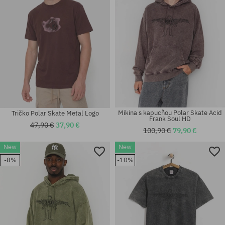
Mikina s kapucňou Polar Skate Acid
Tričko Polar Skate Metal Logo
Frank Soul HD
47,90 €
37,90 €
100,90 €
79,90 €
New
New
Dostupné veľkosti:
Dostupné veľkosti:
-8%
-10%
M; L; XL
M; L; XL