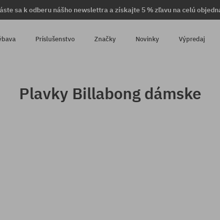
láste sa k odberu nášho newslettra a získajte 5 % zľavu na celú objedn
ýbava
Príslušenstvo
Značky
Novinky
Výpredaj
Plavky Billabong dámske