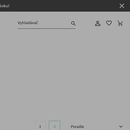
ávku!
Vyhladávač
3
4
Poradie