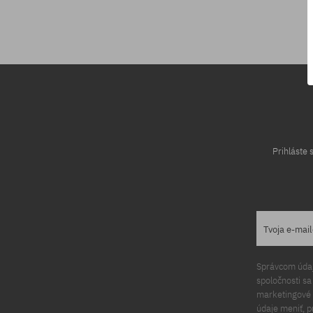
Dostupné veľkosti:
XS
Prihláste
Tvoja e-mai
Správcom údajo
spoločnosti s
marketingové ú
údaje meniť, p