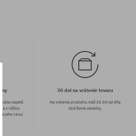
eny
30 dní na vrátenie tovaru
áhodou nájdeš
Na vrátenie produktu máš 30 dní od dňa
e a s nižšou
obdržania zásielky.
me jeho cenu!