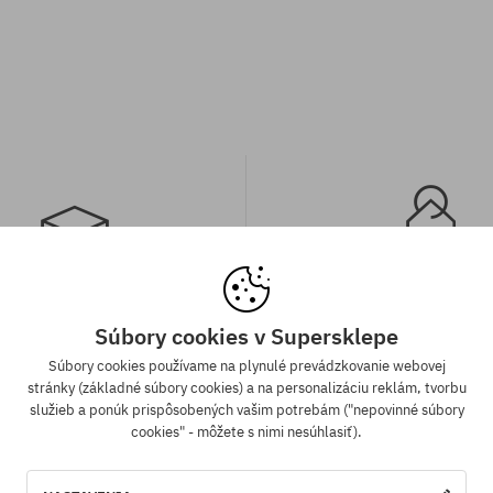
a zadarmo od 70,30 €
Záruka najnižšej c
Súbory cookies v Supersklepe
Súbory cookies používame na plynulé prevádzkovanie webovej
ednávky v hodnote nad 70,30 €
Máme najlepšie ceny, ale keď n
stránky (základné súbory cookies) a na personalizáciu reklám, tvorbu
adarmo bez rozdielu na vybraný
ten istý produkt v inom e-shop
služieb a ponúk prispôsobených vašim potrebám ("nepovinné súbory
sob platby a doručenia.
cenou - špeciálne pre Teba zníži
cookies" - môžete s nimi nesúhlasiť).