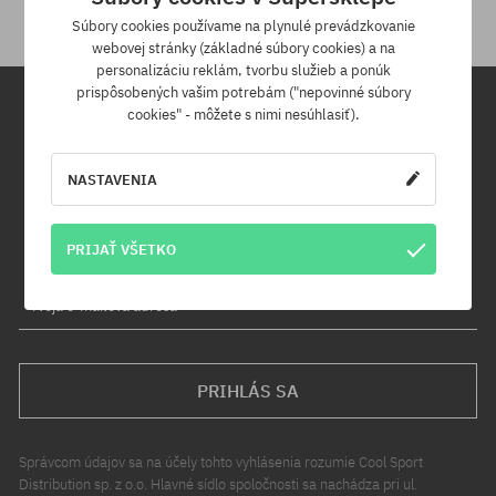
Súbory cookies používame na plynulé prevádzkovanie
webovej stránky (základné súbory cookies) a na
personalizáciu reklám, tvorbu služieb a ponúk
prispôsobených vašim potrebám ("nepovinné súbory
cookies" - môžete s nimi nesúhlasiť).
Newsletter
NASTAVENIA
Prihláste sa na odber nášho newsletteru a ako prvý sa dozviete o
nových produktoch a propagačných akciách!
Navyše získaš zľavový kód -5 % na celú objednávku!
PRIJAŤ VŠETKO
Tvoja e-mailová adresa
PRIHLÁS SA
Správcom údajov sa na účely tohto vyhlásenia rozumie Cool Sport
Distribution sp. z o.o. Hlavné sídlo spoločnosti sa nachádza pri ul.