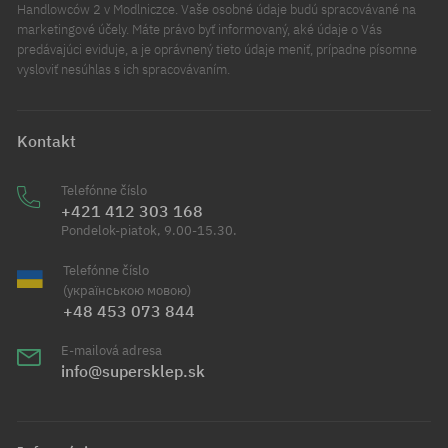
Handlowców 2 v Modlniczce. Vaše osobné údaje budú spracovávané na
marketingové účely. Máte právo byť informovaný, aké údaje o Vás
predávajúci eviduje, a je oprávnený tieto údaje meniť, prípadne písomne
vysloviť nesúhlas s ich spracovávaním.
Kontakt
Telefónne číslo
+421 412 303 168
Pondelok-piatok, 9.00-15.30.
Telefónne číslo
(українською мовою)
+48 453 073 844
E-mailová adresa
info@supersklep.sk