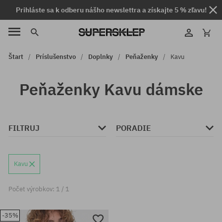
Prihláste sa k odberu nášho newslettra a získajte 5 % zľavu!
Štart
Príslušenstvo
Doplnky
Peňaženky
Kavu
Peňaženky Kavu dámske
FILTRUJ
PORADIE
Kavu
Počet výrobkov: 1 / 1
-35%