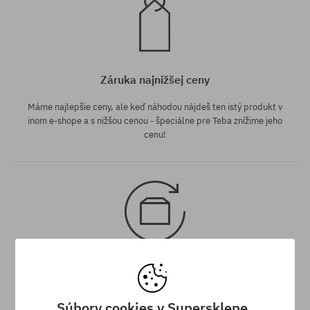
Záruka najnižšej ceny
Máme najlepšie ceny, ale keď náhodou nájdeš ten istý produkt v
inom e-shope a s nižšou cenou - špeciálne pre Teba znížime jeho
cenu!
30 dní na vrátenie tovaru
Na vrátenie produktu máš 30 dní od dňa obdržania zásielky.
Súbory cookies v Supersklepe