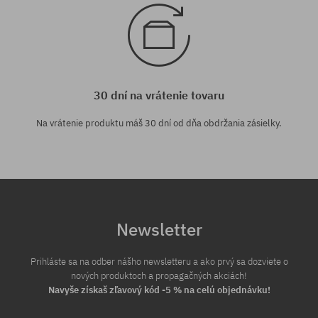
30 dní na vrátenie tovaru
Na vrátenie produktu máš 30 dní od dňa obdržania zásielky.
Newsletter
Prihláste sa na odber nášho newsletteru a ako prvý sa dozviete o
nových produktoch a propagačných akciách!
Navyše získaš zľavový kód -5 % na celú objednávku!