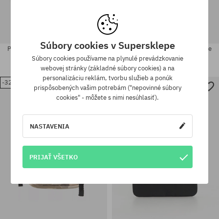
Súbory cookies v Supersklepe
Peňaženka Carhartt WIP Clarton
Peňaženka Carhartt WIP Double
Zip
Vegas Zip
Súbory cookies používame na plynulé prevádzkovanie
29,90 €
20,90 €
84,90 €
56,90 €
webovej stránky (základné súbory cookies) a na
personalizáciu reklám, tvorbu služieb a ponúk
-32%
-50%
prispôsobených vašim potrebám ("nepovinné súbory
univerzálna veľkosť
univerzálna veľkosť
cookies" - môžete s nimi nesúhlasiť).
NASTAVENIA
PRIJAŤ VŠETKO