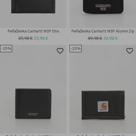
Peňaženka Carhartt WIP Otis
Peňaženka Carhartt WIP Alumni Zip
37,90 €
33,90 €
49,90 €
30,90 €
-25%
-20%
univerzálna veľkosť
univerzálna veľkosť