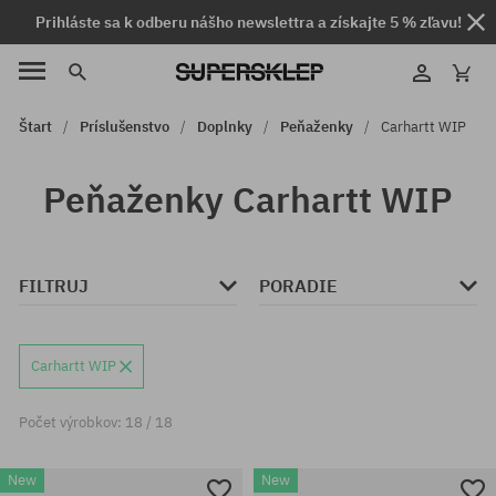
Prihláste sa k odberu nášho newslettra a získajte 5 % zľavu!
Štart
Príslušenstvo
Doplnky
Peňaženky
Carhartt WIP
Peňaženky Carhartt WIP
FILTRUJ
PORADIE
Carhartt WIP
Počet výrobkov: 18 / 18
New
New