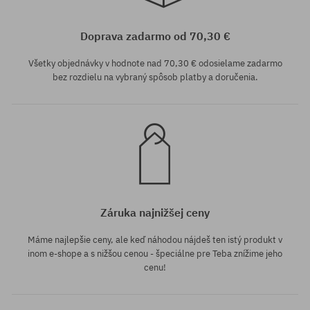
univerzálna veľkosť
univerzálna veľkosť
Doprava zadarmo od 70,30 €
Všetky objednávky v hodnote nad 70,30 € odosielame zadarmo
bez rozdielu na vybraný spôsob platby a doručenia.
Záruka najnižšej ceny
Máme najlepšie ceny, ale keď náhodou nájdeš ten istý produkt v
inom e-shope a s nižšou cenou - špeciálne pre Teba znížime jeho
cenu!