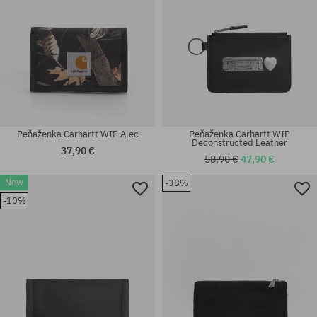
Peňaženka Carhartt WIP Alec
Peňaženka Carhartt WIP
Deconstructed Leather
37,90 €
58,90 €
47,90 €
New
-38%
-10%
univerzálna veľkosť
univerzálna veľkosť