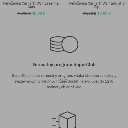
Peňaženka Carhartt WIP Essential
Peňaženka Carhartt WIP Industry
Coin
Zip
45,90 €
30,90 €
37,90 €
18,90 €
univerzálna veľkosť
univerzálna veľkosť
Vernostný program SuperClub
SuperClub je náš vernostný program, vďaka ktorému za nákupy
nezľavnených produktov môžeš dostať na svoj účet do 12%
hodnoty objednávky!