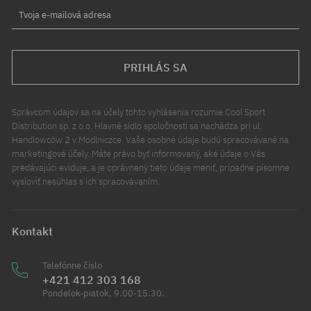
Tvoja e-mailová adresa
PRIHLÁS SA
Správcom údajov sa na účely tohto vyhlásenia rozumie Cool Sport
Distribution sp. z o.o. Hlavné sídlo spoločnosti sa nachádza pri ul.
Handlowców 2 v Modlniczce. Vaše osobné údaje budú spracovávané na
marketingové účely. Máte právo byť informovaný, aké údaje o Vás
predávajúci eviduje, a je oprávnený tieto údaje meniť, prípadne písomne
vysloviť nesúhlas s ich spracovávaním.
Kontakt
Telefónne číslo
+421 412 303 168
Pondelok-piatok, 9.00-15.30.