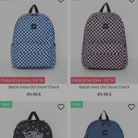
univerzálna veľkosť
univerzálna veľkosť
Dodatočná zľava -10 %!
Dodatočná zľava -10 %!
Batoh Vans Old Skool Check
Batoh Vans Old Skool Check
49,90 €
49,90 €
New
New
Dostupné veľkosti:
41; 42; 42.5; 44; 44.5; 45; 46
univerzálna veľkosť