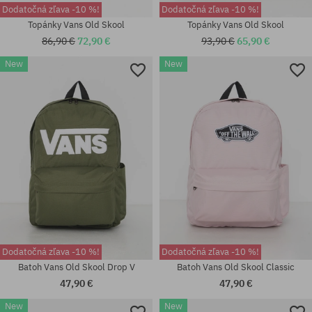
Dodatočná zľava -10 %!
Dodatočná zľava -10 %!
Topánky Vans Old Skool
Topánky Vans Old Skool
86,90 €
72,90 €
93,90 €
65,90 €
New
New
Dostupné veľkosti:
Dostupné veľkosti:
38.5; 41; 42.5
36.5; 38; 39; 41
Dodatočná zľava -10 %!
Dodatočná zľava -10 %!
Batoh Vans Old Skool Drop V
Batoh Vans Old Skool Classic
47,90 €
47,90 €
Dostupné veľkosti:
New
New