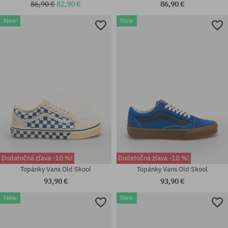
86,90 €
82,90 €
86,90 €
New
New
univerzálna veľkosť
univerzálna veľkosť
Dodatočná zľava -10 %!
Dodatočná zľava -10 %!
Topánky Vans Old Skool
Topánky Vans Old Skool
93,90 €
93,90 €
New
New
Dostupné veľkosti:
Dostupné veľkosti:
41; 42.5; 43; 44; 45; 46
42; 42.5; 44.5; 45; 46