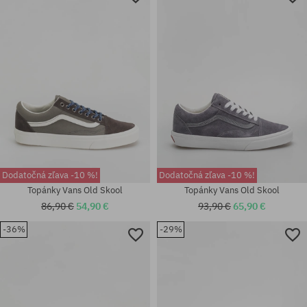
Dostupné veľkosti:
Dostupné veľkosti:
40; 40.5
44.5; 46
Dodatočná zľava -10 %!
Dodatočná zľava -10 %!
Topánky Vans Old Skool
Topánky Vans Old Skool
86,90 €
54,90 €
93,90 €
65,90 €
-36%
-29%
Dostupné veľkosti:
Dostupné veľkosti:
37; 38; 38.5; 39; 40; 40.5
36; 36.5