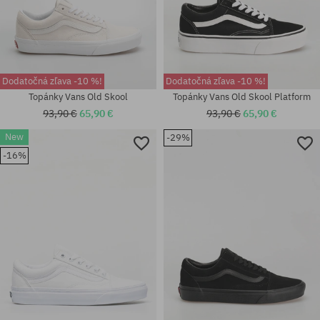
Dodatočná zľava -10 %!
Dodatočná zľava -10 %!
Topánky Vans Old Skool
Topánky Vans Old Skool Platform
93,90 €
65,90 €
93,90 €
65,90 €
Dostupné veľkosti:
New
-29%
Dostupné veľkosti:
36.5; 37; 38; 39; 40; 40.5; 41;
-16%
36.5; 37; 38; 38.5; 39; 40; 40.5;
42; 42.5; 43; 44; 44.5; 45; 48;
42; 42.5
49; 50