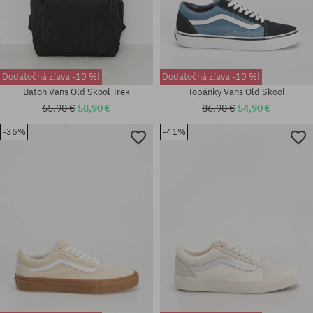
Dodatočná zľava -10 %!
Dodatočná zľava -10 %!
Batoh Vans Old Skool Trek
Topánky Vans Old Skool
65,90 €
58,90 €
86,90 €
54,90 €
-36%
-41%
Dostupné veľkosti:
Dostupné veľkosti:
36; 36.5; 37; 38; 38.5; 40.5
38.5