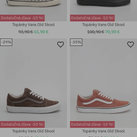
Dodatočná zľava -10 %!
Dodatočná zľava -10 %!
Topánky Vans Old Skool
Topánky Vans Old Skool
93,90 €
65,90 €
100,90 €
70,90 €
-29%
-35%
Dostupné veľkosti:
Dostupné veľkosti:
36.5; 37; 38; 38.5; 39; 40; 40.5;
38.5; 40
41; 42; 42.5; 43
Dodatočná zľava -10 %!
Dodatočná zľava -10 %!
Topánky Vans Old Skool
Topánky Vans Old Skool