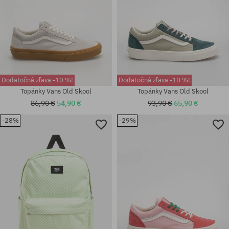
Dodatočná zľava -10 %!
Dodatočná zľava -10 %!
Topánky Vans Old Skool
Topánky Vans Old Skool
86,90 €
54,90 €
93,90 €
65,90 €
-28%
-29%
Dostupné veľkosti:
Dostupné veľkosti:
36.5; 37; 38; 38.5; 39; 40; 40.5;
40.5
41; 42; 42.5; 43; 44; 45