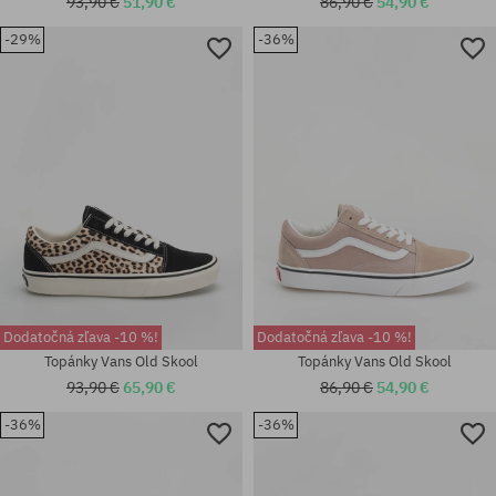
93,90 €
51,90 €
86,90 €
54,90 €
-29%
-36%
Dostupné veľkosti:
36.5; 37; 38; 38.5; 39; 40; 40.5;
univerzálna veľkosť
41
Dodatočná zľava -10 %!
Dodatočná zľava -10 %!
Topánky Vans Old Skool
Topánky Vans Old Skool
93,90 €
65,90 €
86,90 €
54,90 €
-36%
-36%
Dostupné veľkosti:
Dostupné veľkosti:
41
42