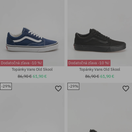
Dodatočná zľava -10 %!
Dodatočná zľava -10 %!
Topánky Vans Old Skool
Topánky Vans Old Skool
86,90 €
61,90 €
86,90 €
61,90 €
-29%
-29%
Dostupné veľkosti:
Dostupné veľkosti:
36.5; 37; 38; 38.5; 39; 40; 40.5;
36.5; 37; 38; 38.5; 39; 40; 40.5;
42; 42.5; 43; 44.5; 45
42; 42.5; 43; 44; 44.5