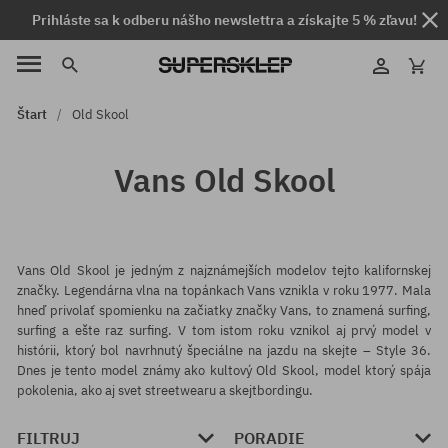
Prihláste sa k odberu nášho newslettra a získajte 5 % zľavu!
Štart
Old Skool
Vans Old Skool
Vans Old Skool je jedným z najznámejších modelov tejto kalifornskej
značky. Legendárna vlna na topánkach Vans vznikla v roku 1977. Mala
hneď privolať spomienku na začiatky značky Vans, to znamená surfing,
surfing a ešte raz surfing. V tom istom roku vznikol aj prvý model v
histórii, ktorý bol navrhnutý špeciálne na jazdu na skejte – Style 36.
Dnes je tento model známy ako kultový Old Skool, model ktorý spája
pokolenia, ako aj svet streetwearu a skejtbordingu.
FILTRUJ
PORADIE