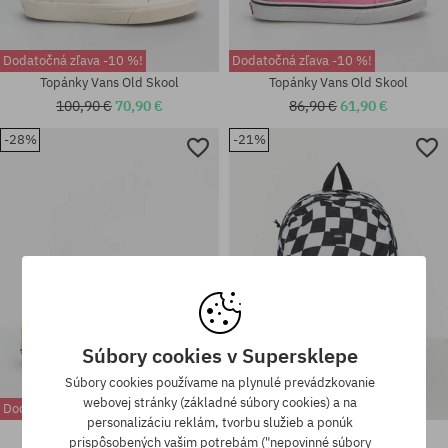
Dodatočná zľava -10 %!
Dodatočná zľava -10 %!
Topánky Vans Old Skool
Topánky Vans Old Skool
100,90 €
70,90 €
86,90 €
61,90 €
-28%
-21%
univerzálna veľkosť
univerzálna veľkosť
Súbory cookies v Supersklepe
Súbory cookies používame na plynulé prevádzkovanie
webovej stránky (základné súbory cookies) a na
Dodatočná zľava -10 %!
Dodatočná zľava -10 %!
personalizáciu reklám, tvorbu služieb a ponúk
Topánky Vans Old Skool
Batoh Vans Old Skool Trek
prispôsobených vašim potrebám ("nepovinné súbory