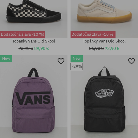
Dodatočná zľava -10 %!
Dodatočná zľava -10 %!
Topánky Vans Old Skool
Topánky Vans Old Skool
93,90 €
89,90 €
86,90 €
72,90 €
New
New
Dostupné veľkosti:
Dostupné veľkosti:
-29%
41; 42; 42.5; 43; 44; 44.5; 45;
41; 42; 42.5; 43; 44; 44.5; 45;
46
46