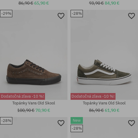
86,90 €
65,90 €
93,90 €
84,90 €
-29%
-28%
Dodatočná zľava -10 %!
Dodatočná zľava -10 %!
Topánky Vans Old Skool
Topánky Vans Old Skool
100,90 €
70,90 €
86,90 €
61,90 €
Dostupné veľkosti:
New
-28%
36; 36.5; 37; 38; 38.5; 39; 40;
Dostupné veľkosti:
-28%
40.5; 41; 42; 42.5; 43; 44; 44.5;
36.5; 38.5; 39; 40; 40.5; 41; 42;
45; 46; 47; 48; 49; 50
42.5; 43; 44; 44.5; 45; 47; 48