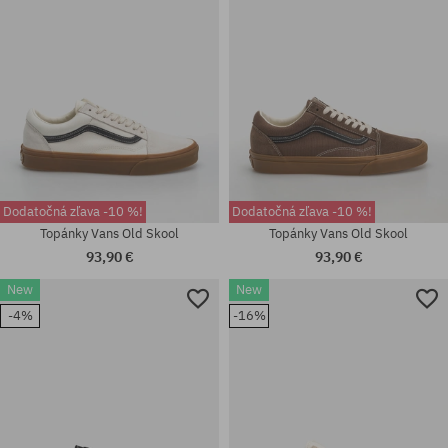
Dodatočná zľava -10 %!
Dodatočná zľava -10 %!
Topánky Vans Old Skool
Topánky Vans Old Skool
93,90 €
93,90 €
New
New
Dostupné veľkosti:
Dostupné veľkosti:
-4%
-16%
41; 42; 42.5; 43; 44; 44.5; 45;
41; 42; 42.5; 43; 44; 44.5; 45;
46; 47
46