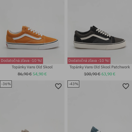
Dodatočná zľava -10 %!
Dodatočná zľava -10 %!
Topánky Vans Old Skool
Topánky Vans Old Skool Patchwork
86,90 €
54,90 €
100,90 €
63,90 €
-36%
-43%
Dostupné veľkosti:
36.5; 37; 38; 38.5; 39; 40; 40.5;
Dostupné veľkosti:
41
42; 42.5; 43; 44; 44.5; 45; 46