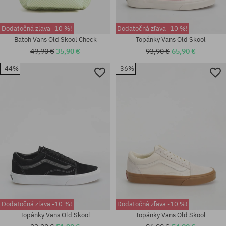
Dodatočná zľava -10 %!
Dodatočná zľava -10 %!
Batoh Vans Old Skool Check
Topánky Vans Old Skool
49,90 €
35,90 €
93,90 €
65,90 €
-44%
-36%
Dostupné veľkosti:
Dostupné veľkosti:
36.5; 37; 38; 38.5; 39; 40; 40.5;
41; 42; 44; 44.5
41
Dodatočná zľava -10 %!
Dodatočná zľava -10 %!
Topánky Vans Old Skool
Topánky Vans Old Skool