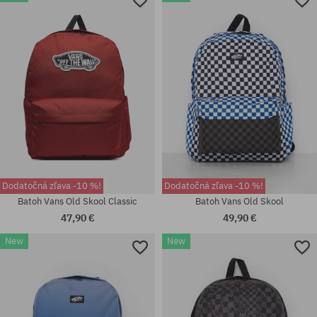
37; 38; 38.5; 39; 40; 40.5; 41;
42; 42.5; 43; 44; 44.5; 45; 46;
Dostupné veľkosti:
47
42.5
Dodatočná zľava -10 %!
Dodatočná zľava -10 %!
Batoh Vans Old Skool Classic
Batoh Vans Old Skool
47,90 €
49,90 €
New
New
univerzálna veľkosť
univerzálna veľkosť