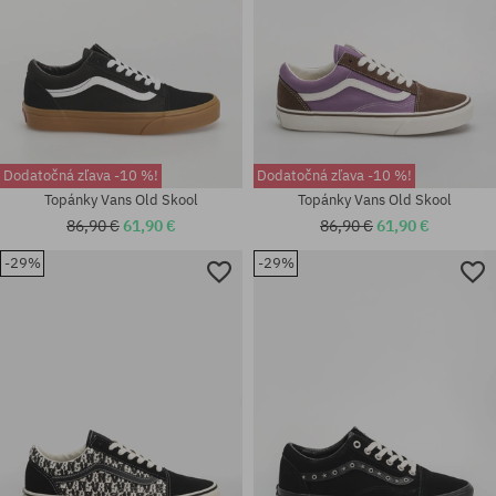
Dodatočná zľava -10 %!
Dodatočná zľava -10 %!
Topánky Vans Old Skool
Topánky Vans Old Skool
86,90 €
61,90 €
86,90 €
61,90 €
-29%
-29%
Dostupné veľkosti:
Dostupné veľkosti:
36; 36.5; 37; 38.5; 39; 40
37; 39; 40; 40.5