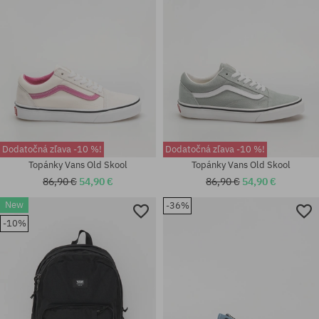
Dodatočná zľava -10 %!
Dodatočná zľava -10 %!
Topánky Vans Old Skool
Topánky Vans Old Skool
86,90 €
54,90 €
86,90 €
54,90 €
New
-36%
-10%
Dostupné veľkosti:
univerzálna veľkosť
38; 44.5