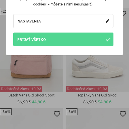
86,90 €
61,90 €
65,90 €
51,90 €
cookies" - môžete s nimi nesúhlasiť).
-21%
-36%
Dostupné veľkosti:
NASTAVENIA
37; 38; 38.5; 39; 40; 40.5; 41;
Dostupné veľkosti:
42
37; 38; 38.5; 39; 40; 40.5; 41
PRIJAŤ VŠETKO
Dodatočná zľava -10 %!
Dodatočná zľava -10 %!
Batoh Vans Old Skool Sport
Topánky Vans Old Skool
56,90 €
44,90 €
86,90 €
54,90 €
Dostupné veľkosti:
-36%
-36%
36.5; 37; 38; 38.5; 39; 40; 40.5;
41; 42; 42.5; 43; 44; 44.5; 45;
46
univerzálna veľkosť