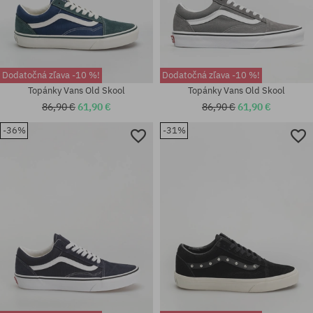
Dodatočná zľava -10 %!
Dodatočná zľava -10 %!
Topánky Vans Old Skool
Topánky Vans Old Skool
86,90 €
61,90 €
86,90 €
61,90 €
-36%
-31%
Dostupné veľkosti:
Dostupné veľkosti:
37; 38.5; 39; 40; 40.5; 41; 42
36.5; 37; 38; 38.5; 39; 40; 40.5