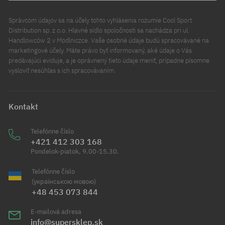
Správcom údajov sa na účely tohto vyhlásenia rozumie Cool Sport
Distribution sp. z o.o. Hlavné sídlo spoločnosti sa nachádza pri ul.
Handlowców 2 v Modlniczce. Vaše osobné údaje budú spracovávané na
marketingové účely. Máte právo byť informovaný, aké údaje o Vás
predávajúci eviduje, a je oprávnený tieto údaje meniť, prípadne písomne
vysloviť nesúhlas s ich spracovávaním.
Kontakt
Telefónne číslo
+421 412 303 168
Pondelok-piatok, 9.00-15.30.
Telefónne číslo
(українською мовою)
+48 453 073 844
E-mailová adresa
info@supersklep.sk