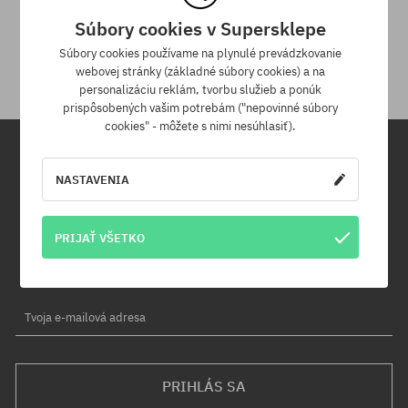
30 dní na vrátenie tovaru
Súbory cookies v Supersklepe
Na vrátenie produktu máš 30 dní od dňa obdržania zásielky.
Súbory cookies používame na plynulé prevádzkovanie
webovej stránky (základné súbory cookies) a na
personalizáciu reklám, tvorbu služieb a ponúk
prispôsobených vašim potrebám ("nepovinné súbory
cookies" - môžete s nimi nesúhlasiť).
Newsletter
NASTAVENIA
Prihláste sa na odber nášho newsletteru a ako prvý sa dozviete o
PRIJAŤ VŠETKO
nových produktoch a propagačných akciách!
Navyše získaš zľavový kód -5 % na celú objednávku!
Tvoja e-mailová adresa
PRIHLÁS SA