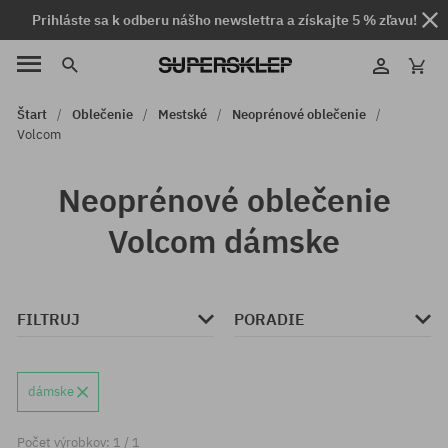
Prihláste sa k odberu nášho newslettra a získajte 5 % zľavu!
Štart
Oblečenie
Mestské
Neoprénové oblečenie
Volcom
Neoprénové oblečenie
Volcom dámske
FILTRUJ
PORADIE
dámske
Počet výrobkov: 1 / 1