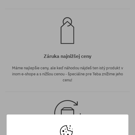
Záruka najnižšej ceny
Máme najlepšie ceny, ale keď náhodou nájdeš ten istý produkt v
inom e-shope a s nižšou cenou - špeciálne pre Teba znížime jeho
cenu!