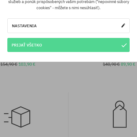
služieb a ponúk prispôsobených vašim potrebám ("nepovinné súbory
cookies" - môžete s nimi nesúhlasiť).
NASTAVENIA
sti:
Dostupné veľkosti:
XS; S
PRIJAŤ VŠETKO
 Helly Hansen Imperial Printed Pile
Flísová mikina Helly Hansen Impe
Snap Wmn
Wmn
154,90 €
103,90 €
140,90 €
89,90 €