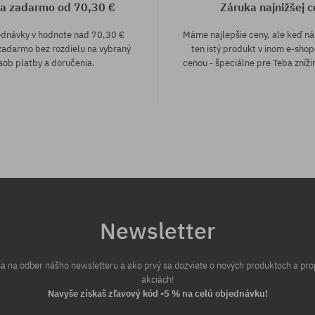
a zadarmo od 70,30 €
Záruka najnižšej c
ednávky v hodnote nad 70,30 €
Máme najlepšie ceny, ale keď n
adarmo bez rozdielu na vybraný
ten istý produkt v inom e-shop
sob platby a doručenia.
cenou - špeciálne pre Teba zníži
sti:
Dostupné veľkosti:
XS; S; M
Newsletter
 sa na odber nášho newsletteru a ako prvý sa dozviete o nových produktoch a pr
akciách!
Navyše získaš zľavový kód -5 % na celú objednávku!