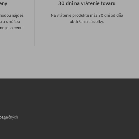
eny
30 dní na vrátenie tovaru
áhodou nájdeš
Na vrátenie produktu máš 30 dní od dňa
e a s nižšou
obdržania zásielky.
me jeho cenu!
opagačných