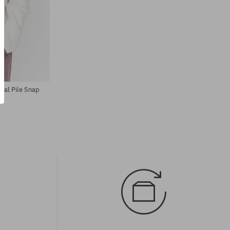
Dostupné veľkosti:
XS; S; M
rial Pile Snap