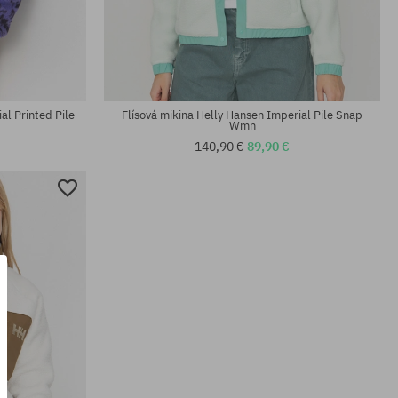
Dostupné veľkosti:
L; XL
al Printed Pile
Flísová mikina Helly Hansen Imperial Pile Snap
Wmn
140,90 €
89,90 €