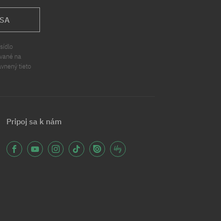
 SA
sídlo
ávané na
ávnený tieto
Pripoj sa k nám