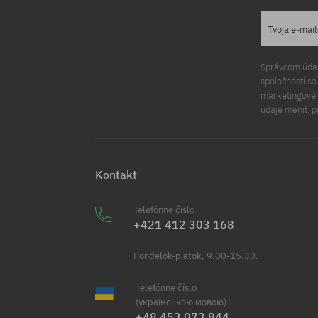
Tvoja e-mai
Správcom údajo
spoločnosti s
marketingové ú
údaje meniť, p
Kontakt
Telefónne číslo
+421 412 303 168
Pondelok-piatok, 9.00-15.30.
Telefónne číslo
(українською мовою)
+48 453 073 844