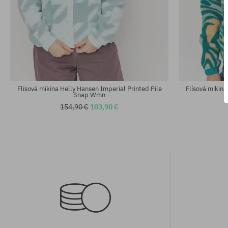
Dostupné veľkosti:
Dostupné veľko
M
S; M
Flísová mikina Helly Hansen Imperial Printed Pile
Flísová mikina
Snap Wmn
154,90 €
103,90 €