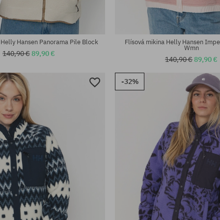
a Helly Hansen Panorama Pile Block
Flísová mikina Helly Hansen Impe
Wmn
140,90 €
89,90 €
140,90 €
89,90 €
-32%