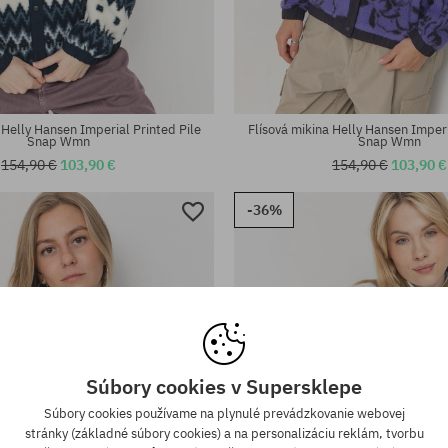
sti:
Dostupné veľkosti:
S; M
 Helly Hansen Imperial Printed Pile
Flísová mikina Helly Hansen Imperi
Snap Wmn
Snap Wmn
154,90 €
103,90 €
154,90 €
103,90 €
-36%
Súbory cookies v Supersklepe
Súbory cookies používame na plynulé prevádzkovanie webovej
stránky (základné súbory cookies) a na personalizáciu reklám, tvorbu