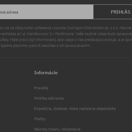
PRIHLÁS
lová adresa
v sa na účely tohto vyhlásenia rozumie Cool Sport Distribution sp. z o.o. Hlavné 
a nachádza pri ul. Handlowców 2 v Modlniczce. Vaše osobné údaje budú spracov
čely. Máte právo byť informovaný, aké údaje o Vás predávajúci eviduje, a je opr
rípadne písomne vysloviť nesúhlas s ich spracovávaním.
Informácie
Pravidlá
Politika súkromia
Expedícia, dodanie, doba realizácie objednávky
Platby
Návraty tovaru, reklamácie