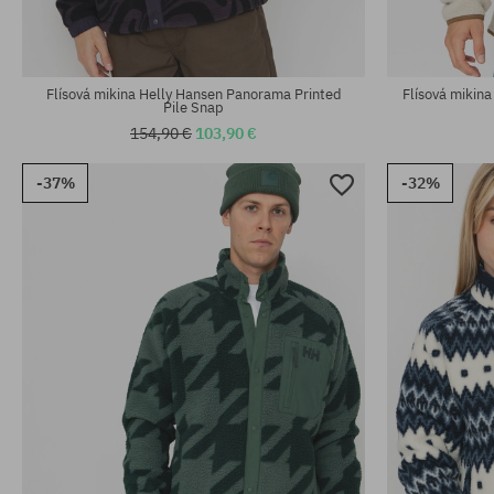
Flísová mikina Helly Hansen Panorama Printed
Flísová mikin
Pile Snap
154,90 €
103,90 €
-37%
-32%