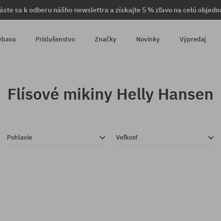
láste sa k odberu nášho newslettra a získajte 5 % zľavu na celú objedn
ýbava
Príslušenstvo
Značky
Novinky
Výpredaj
Flísové mikiny Helly Hansen
Pohlavie
Veľkosť