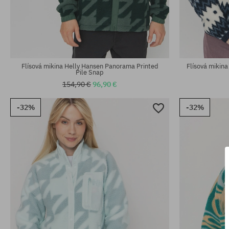
Dostupné veľkosti:
Dostupné veľko
M; L; XL
M; XL
Flísová mikina Helly Hansen Panorama Printed
Flísová mikina
Pile Snap
154,90 €
96,90 €
-32%
-32%