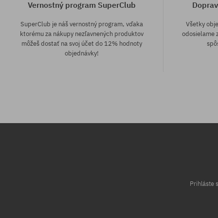
Vernostný program SuperClub
Doprav
SuperClub je náš vernostný program, vďaka
Všetky obj
ktorému za nákupy nezľavnených produktov
odosielame z
môžeš dostať na svoj účet do 12% hodnoty
spô
objednávky!
Dostupné veľkosti:
Dostupné veľko
XS; S; M
XS; S; M
Prihláste