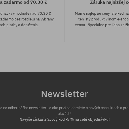
a zadarmo od 70,30 €
Záruka najnižšej c
ednávky v hodnote nad 70,30 €
Máme najlepšie ceny, ale keď n
adarmo bez rozdielu na vybraný
ten istý produkt v inom e-shop
sob platby a doručenia.
cenou - špeciálne pre Teba zníži
sti:
Dostupné veľkosti:
28X30
Newsletter
 sa na odber nášho newsletteru a ako prvý sa dozviete o nových produktoch a pr
akciách!
Navyše získaš zľavový kód -5 % na celú objednávku!