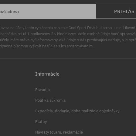
PRIHLÁS
lová adresa
v sa na účely tohto vyhlásenia rozumie Cool Sport Distribution sp. z o.o. Hlavné 
a nachádza pri ul. Handlowców 2 v Modlniczce. Vaše osobné údaje budú spracov
čely. Máte právo byť informovaný, aké údaje o Vás predávajúci eviduje, a je opr
rípadne písomne vysloviť nesúhlas s ich spracovávaním.
Informácie
Pravidlá
Politika súkromia
Expedícia, dodanie, doba realizácie objednávky
Platby
Návraty tovaru, reklamácie