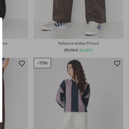
Dostupné veľkosti:
28; 30; 32; 36
leece
Nohavice adidas Pintuck
89,90 €
56,90 €
-77%