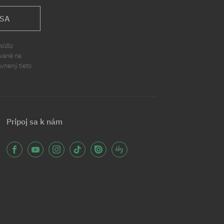
 SA
sídlo
ávané na
ávnený tieto
Pripoj sa k nám