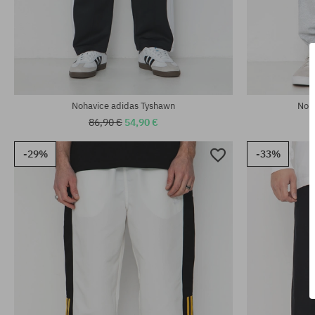
Dostupné veľkosti:
Dostupné veľko
M; L
S; M; XL; 2XL
Nohavice adidas Tyshawn
Noha
86,90 €
54,90 €
-29%
-33%