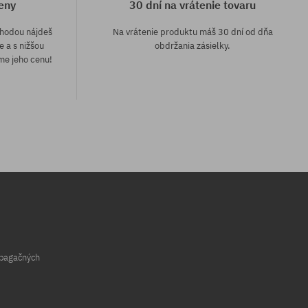
eny
30 dní na vrátenie tovaru
áhodou nájdeš
Na vrátenie produktu máš 30 dní od dňa
e a s nižšou
obdržania zásielky.
me jeho cenu!
Dostupné veľkosti:
30
opagačných