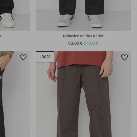
Dostupné veľkosti:
M; L; XL
z
Nohavice adidas Kader
93,90 €
54,90 €
-36%