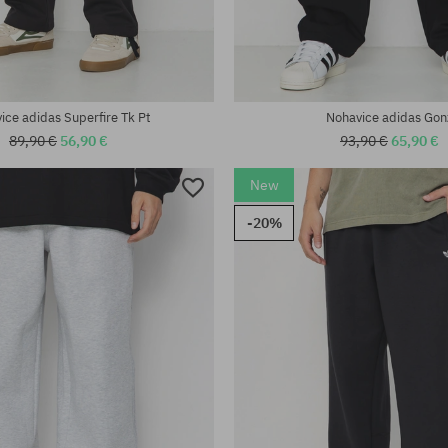
sti:
Dostupné veľkosti:
M
ice adidas Superfire Tk Pt
Nohavice adidas Gon
89,90 €
56,90 €
93,90 €
65,90 €
New
-20%