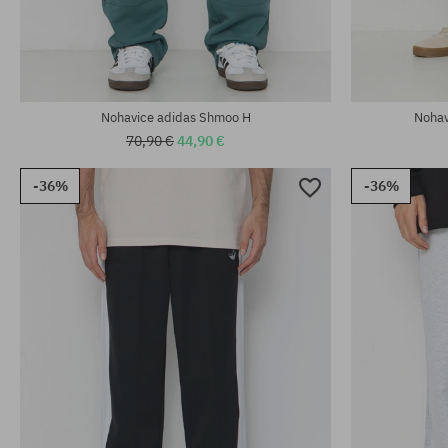
Dostupné veľkosti:
Dostupné veľko
XL
30; 32; 36
Nohavice adidas Shmoo H
Nohav
70,90 €
44,90 €
-36%
-36%