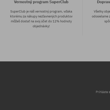
Vernostný program SuperClub
Doprav
SuperClub je náš vernostný program, vďaka
Všetky obj
ktorému za nákupy nezľavnených produktov
odosielame z
môžeš dostať na svoj účet do 12% hodnoty
spô
objednávky!
Dostupné veľkosti:
Dostupné veľko
S; M; L; XL
28
Prihláste