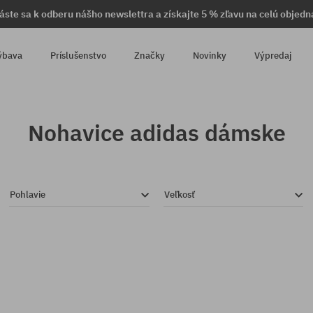
láste sa k odberu nášho newslettra a získajte 5 % zľavu na celú objedn
ýbava
Príslušenstvo
Značky
Novinky
Výpredaj
Nohavice adidas dámske
Pohlavie
Veľkosť