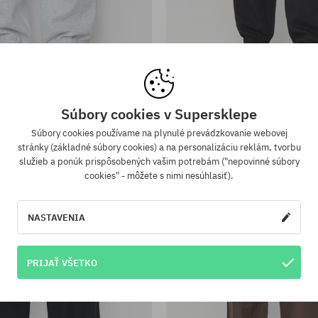
sti:
Dostupné veľkosti:
XL
vice adidas Tech Fleece
Nohavice adidas Tech F
Súbory cookies v Supersklepe
103,90 €
65,90 €
103,90 €
82,90 €
Súbory cookies používame na plynulé prevádzkovanie webovej
stránky (základné súbory cookies) a na personalizáciu reklám, tvorbu
-59%
služieb a ponúk prispôsobených vašim potrebám ("nepovinné súbory
cookies" - môžete s nimi nesúhlasiť).
NASTAVENIA
PRIJAŤ VŠETKO