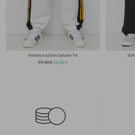
Dostupné veľkosti:
Dostupné veľko
M; XL
XL
Nohavice adidas Gatsele Trk
Noha
77,90 €
54,90 €