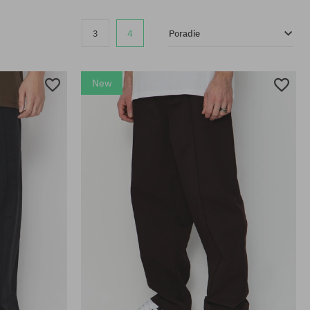
3
4
Poradie
New