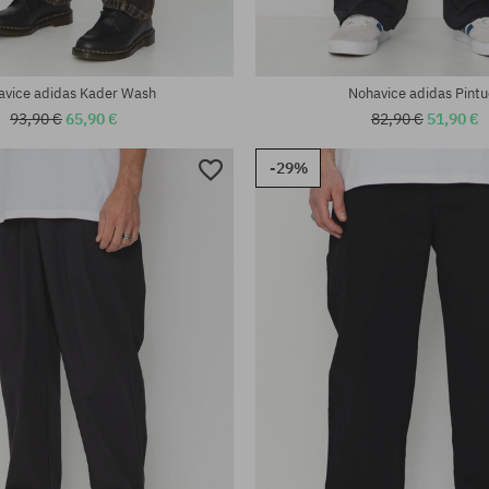
avice adidas Kader Wash
Nohavice adidas Pint
93,90 €
65,90 €
82,90 €
51,90 €
-29%