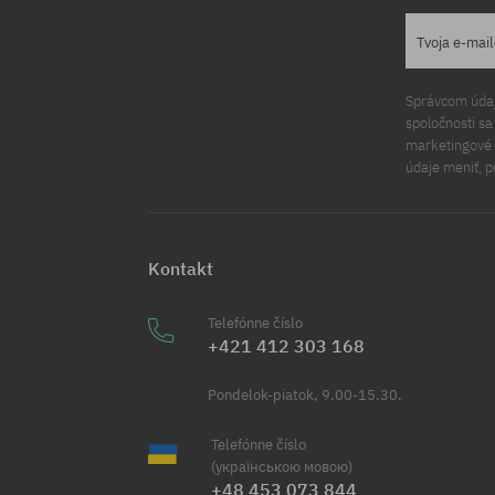
Tvoja e-mai
Správcom údajo
spoločnosti s
marketingové ú
údaje meniť, p
Kontakt
Telefónne číslo
+421 412 303 168
Pondelok-piatok, 9.00-15.30.
Telefónne číslo
(українською мовою)
+48 453 073 844