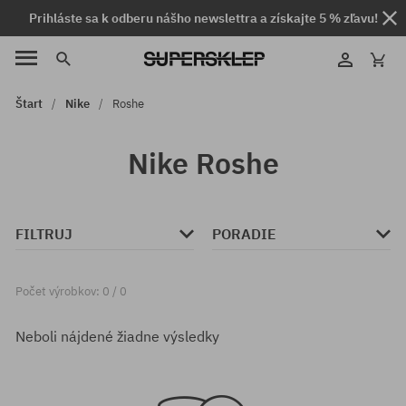
Prihláste sa k odberu nášho newslettra a získajte 5 % zľavu!
Štart
Nike
Roshe
Nike Roshe
FILTRUJ
PORADIE
Počet výrobkov: 0 / 0
Neboli nájdené žiadne výsledky