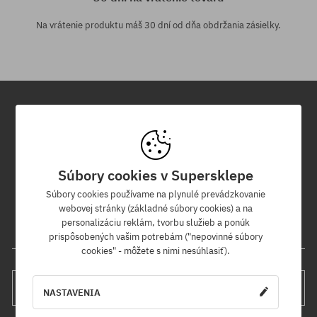
Na vrátenie produktu máš 30 dní od dňa obdržania zásielky.
Newsletter
Prihláste sa na odber nášho newsletteru a ako prvý sa dozviete o
Súbory cookies v Supersklepe
nových produktoch a propagačných akciách!
Navyše získaš zľavový kód -5 % na celú objednávku!
Súbory cookies používame na plynulé prevádzkovanie
webovej stránky (základné súbory cookies) a na
personalizáciu reklám, tvorbu služieb a ponúk
Tvoja e-mailová adresa
prispôsobených vašim potrebám ("nepovinné súbory
cookies" - môžete s nimi nesúhlasiť).
PRIHLÁS SA
NASTAVENIA