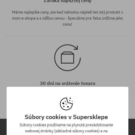
Záruka najnižšej ceny
Máme najlepšie ceny, ale keď náhodou nájdeš ten istý produkt v
inom e-shope a s nižšou cenou - špeciálne pre Teba znížime jeho
cenu!
30 dní na vrátenie tovaru
Na vrátenie produktu máš 30 dní od dňa obdržania zásielky.
Súbory cookies v Supersklepe
Súbory cookies používame na plynulé prevádzkovanie
webovej stránky (základné súbory cookies) a na