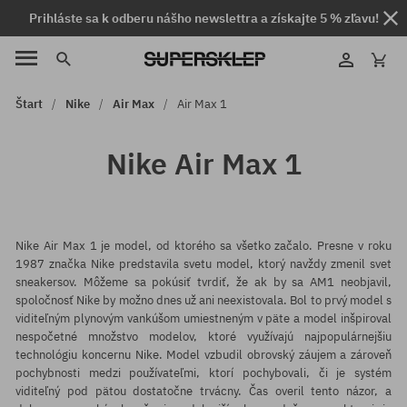
Prihláste sa k odberu nášho newslettra a získajte 5 % zľavu!
Štart
Nike
Air Max
Air Max 1
Nike Air Max 1
Nike Air Max 1 je model, od ktorého sa všetko začalo. Presne v roku
1987 značka Nike predstavila svetu model, ktorý navždy zmenil svet
sneakersov. Môžeme sa pokúsiť tvrdiť, že ak by sa AM1 neobjavil,
spoločnosť Nike by možno dnes už ani neexistovala. Bol to prvý model s
viditeľným plynovým vankúšom umiestneným v päte a model inšpiroval
nespočetné množstvo modelov, ktoré využívajú najpopulárnejšiu
technológiu koncernu Nike. Model vzbudil obrovský záujem a zároveň
pochybnosti medzi používateľmi, ktorí pochybovali, či je systém
viditeľný pod pätou dostatočne trvácny. Čas overil tento názor, a