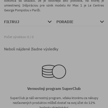
dokonca sa ukázalo, že je odolnejší ako podošva, na ktorej je
umiestnený. Inšpiráciou pre vznik modelu Air Max 1 je Le Centres
George Pompidou v Paríži.
FILTRUJ
PORADIE
Počet výrobkov: 0 / 0
Neboli nájdené žiadne výsledky
Vernostný program SuperClub
SuperClub je náš vernostný program, vďaka ktorému za nákupy
nezľavnených produktov môžeš dostať na svoj účet do 12%
hodnoty objednávky!