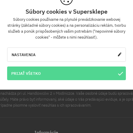
Súbory cookies v Supersklepe
Súbory cookies používame na plynulé prevádzkovanie webovej
Newsletter
stránky (základné súbory cookies) a na personalizáciu reklám, tvorbu
služieb a ponúk prispôsobených vašim potrebám ("nepovinné súbory
cookies" - môžete s nimi nesúhlasiť).
 sa na odber nášho newsletteru a ako prvý sa dozviete o nových produktoch a pr
akciách!
Navyše získaš zľavový kód -5 % na celú objednávku!
NASTAVENIA
PRIHLÁS
lová adresa
PRIJAŤ VŠETKO
v sa na účely tohto vyhlásenia rozumie Cool Sport Distribution sp. z o.o. Hlavné 
a nachádza pri ul. Handlowców 2 v Modlniczce. Vaše osobné údaje budú spracov
čely. Máte právo byť informovaný, aké údaje o Vás predávajúci eviduje, a je opr
rípadne písomne vysloviť nesúhlas s ich spracovávaním.
Informácie