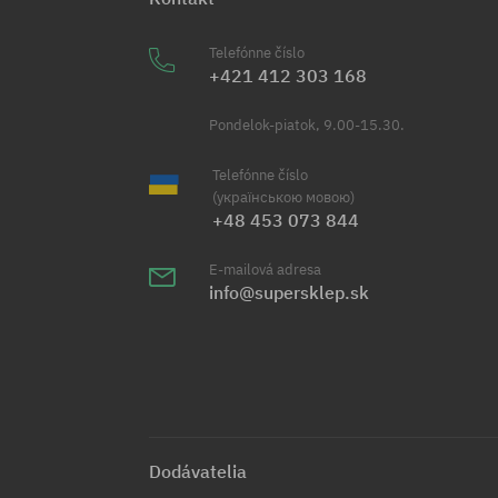
Telefónne číslo
+421 412 303 168
Pondelok-piatok, 9.00-15.30.
Telefónne číslo
(українською мовою)
+48 453 073 844
E-mailová adresa
info@supersklep.sk
Dodávatelia