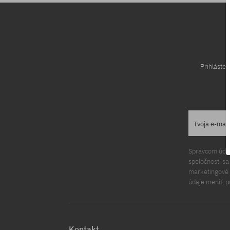
Prihláste
Tvoja e-mai
Správcom údajo
spoločnosti s
marketingové ú
údaje meniť, p
Kontakt