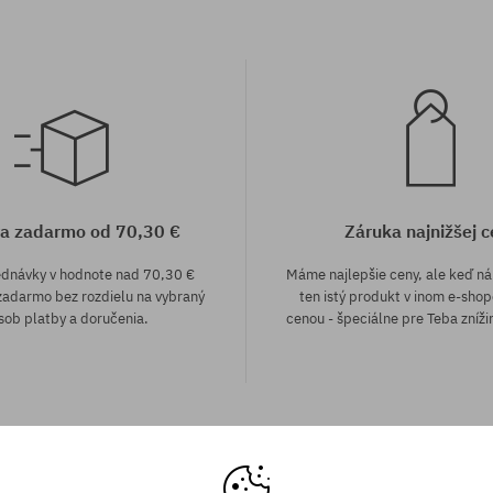
a zadarmo od 70,30 €
Záruka najnižšej c
ednávky v hodnote nad 70,30 €
Máme najlepšie ceny, ale keď n
adarmo bez rozdielu na vybraný
ten istý produkt v inom e-shop
sob platby a doručenia.
cenou - špeciálne pre Teba zníži