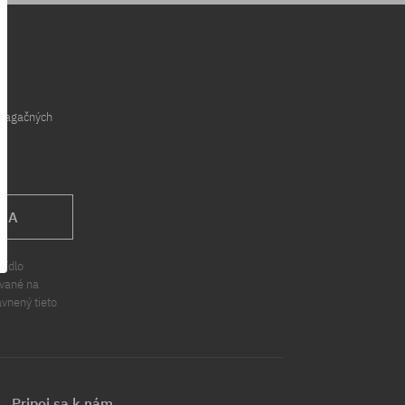
opagačných
 SA
sídlo
ávané na
ávnený tieto
Pripoj sa k nám