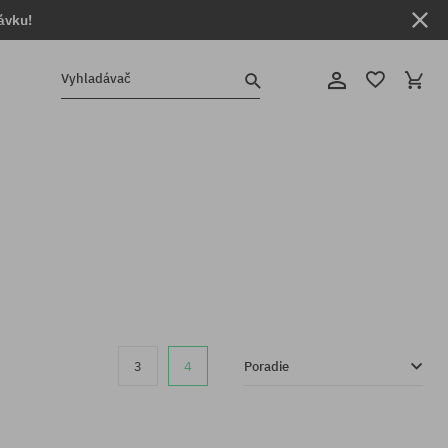
ávku!
Vyhladávač
3
4
Poradie