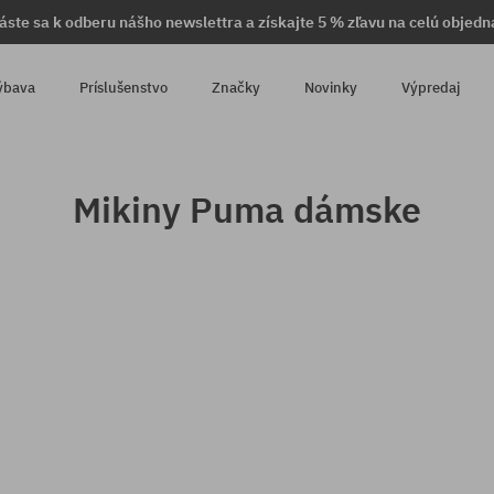
láste sa k odberu nášho newslettra a získajte 5 % zľavu na celú objedn
ýbava
Príslušenstvo
Značky
Novinky
Výpredaj
Mikiny Puma dámske