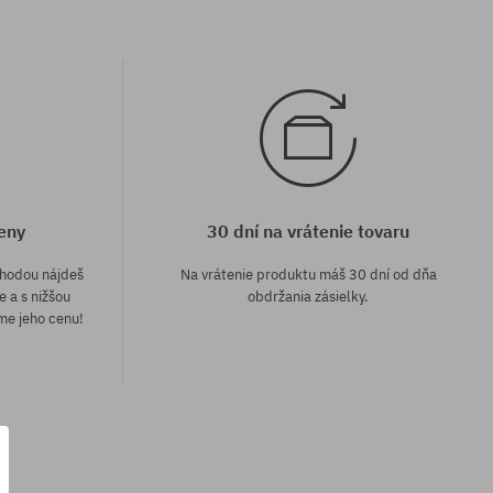
eny
30 dní na vrátenie tovaru
áhodou nájdeš
Na vrátenie produktu máš 30 dní od dňa
e a s nižšou
obdržania zásielky.
me jeho cenu!