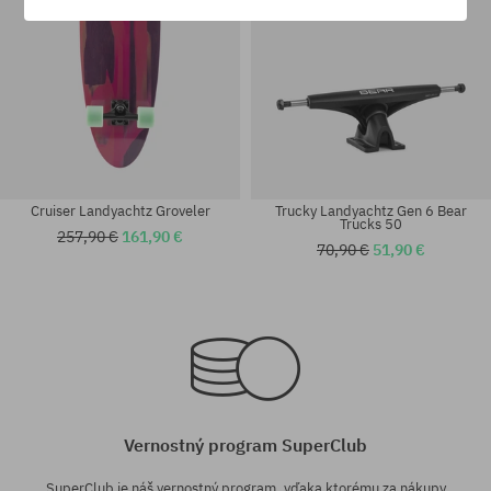
Cruiser Landyachtz Groveler
Trucky Landyachtz Gen 6 Bear
Trucks 50
257,90 €
161,90 €
70,90 €
51,90 €
Dostupné veľkosti:
Dostupné veľkosti:
9.0
180
Vernostný program SuperClub
SuperClub je náš vernostný program, vďaka ktorému za nákupy