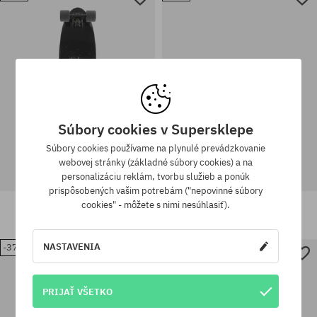
63
9.8
Súbory cookies v Supersklepe
Súbory cookies používame na plynulé prevádzkovanie
webovej stránky (základné súbory cookies) a na
personalizáciu reklám, tvorbu služieb a ponúk
prispôsobených vašim potrebám ("nepovinné súbory
Longboard Landyachtz Dipper
Trucky Landyachtz Gen 6 Bear
cookies" - môžete s nimi nesúhlasiť).
Surfing
Trucks 50
227,90 €
164,90 €
70,90 €
63,90 €
NASTAVENIA
-37%
-26%
Dostupné veľkosti:
Dostupné veľkosti:
10
9.25
PRIJAŤ VŠETKO