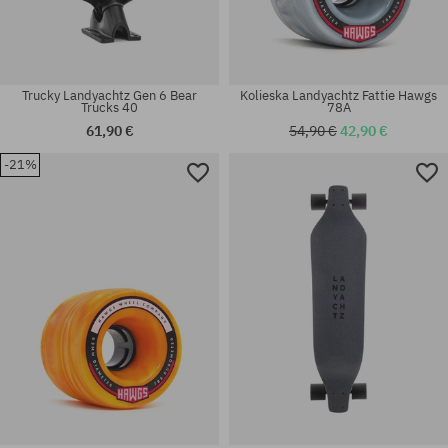
Trucky Landyachtz Gen 6 Bear
Kolieska Landyachtz Fattie Hawgs
Trucks 40
78A
61,90 €
54,90 €
42,90 €
-21%
Dostupné veľkosti:
Dostupné veľkosti:
9.9
9.0