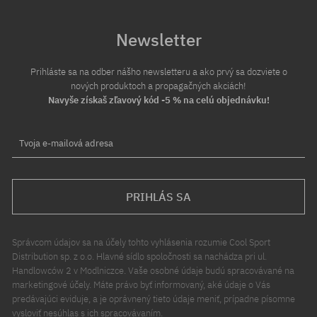
Newsletter
Prihláste sa na odber nášho newsletteru a ako prvý sa dozviete o
nových produktoch a propagačných akciách!
Navyše získaš zľavový kód -5 % na celú objednávku!
Tvoja e-mailová adresa
PRIHLÁS SA
Správcom údajov sa na účely tohto vyhlásenia rozumie Cool Sport
Distribution sp. z o.o. Hlavné sídlo spoločnosti sa nachádza pri ul.
Handlowców 2 v Modlniczce. Vaše osobné údaje budú spracovávané na
marketingové účely. Máte právo byť informovaný, aké údaje o Vás
predávajúci eviduje, a je oprávnený tieto údaje meniť, prípadne písomne
vysloviť nesúhlas s ich spracovávaním.