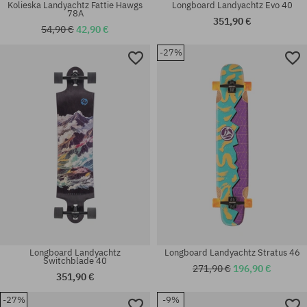
Kolieska Landyachtz Fattie Hawgs
Longboard Landyachtz Evo 40
78A
351,90 €
54,90 €
42,90 €
-27%
Dostupné veľkosti:
Dostupné veľkosti:
155
63
Longboard Landyachtz
Longboard Landyachtz Stratus 46
Switchblade 40
271,90 €
196,90 €
351,90 €
-27%
-9%
Dostupné veľkosti:
Dostupné veľkosti: