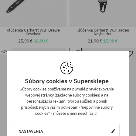
Kľúčenka Carhartt WIP Drewe
Kľúčenka Carhartt WIP Jaden
Keychain
Keyholder
25,90 €
16,90 €
21,90 €
15,90 €
-27%
-27%
univerzálna veľkosť
univerzálna veľkosť
Súbory cookies v Supersklepe
Súbory cookies používame na plynulé prevádzkovanie
webovej stránky (základné súbory cookies) a na
personalizáciu reklám, tvorbu služieb a ponúk
prispôsobených vašim potrebám ("nepovinné súbory
cookies" - môžete s nimi nesúhlasiť).
NASTAVENIA