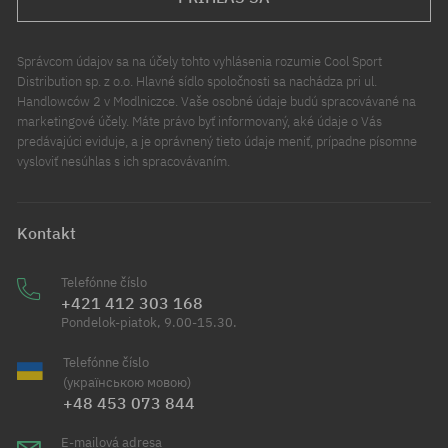
Správcom údajov sa na účely tohto vyhlásenia rozumie Cool Sport
Distribution sp. z o.o. Hlavné sídlo spoločnosti sa nachádza pri ul.
Handlowców 2 v Modlniczce. Vaše osobné údaje budú spracovávané na
marketingové účely. Máte právo byť informovaný, aké údaje o Vás
predávajúci eviduje, a je oprávnený tieto údaje meniť, prípadne písomne
vysloviť nesúhlas s ich spracovávaním.
Kontakt
Telefónne číslo
+421 412 303 168
Pondelok-piatok, 9.00-15.30.
Telefónne číslo
(українською мовою)
+48 453 073 844
E-mailová adresa