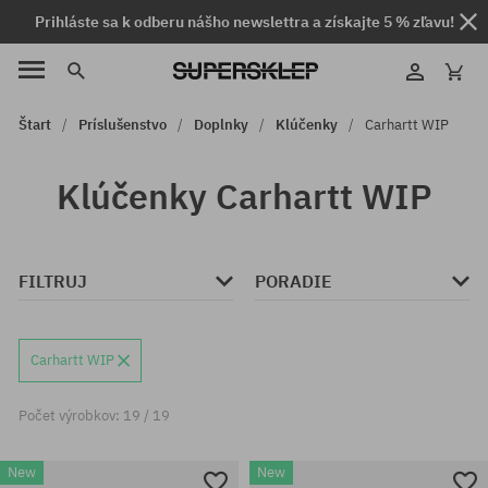
Prihláste sa k odberu nášho newslettra a získajte 5 % zľavu!
Štart
Príslušenstvo
Doplnky
Klúčenky
Carhartt WIP
Klúčenky Carhartt WIP
FILTRUJ
PORADIE
Carhartt WIP
Počet výrobkov: 19 / 19
New
New