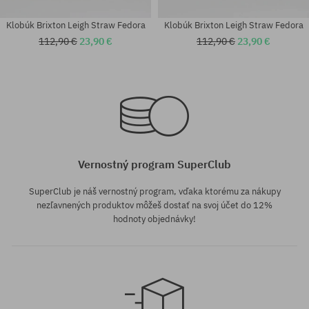
Klobúk Brixton Leigh Straw Fedora
Klobúk Brixton Leigh Straw Fedora
112,90 €
23,90 €
112,90 €
23,90 €
Dostupné veľkosti:
Dostupné veľkosti:
XS
XS-S
Vernostný program SuperClub
SuperClub je náš vernostný program, vďaka ktorému za nákupy
nezľavnených produktov môžeš dostať na svoj účet do 12%
hodnoty objednávky!