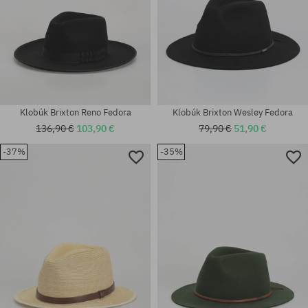
Klobúk Brixton Reno Fedora
Klobúk Brixton Wesley Fedora
136,90 €
103,90 €
79,90 €
51,90 €
-37%
-35%
Dostupné veľkosti:
Dostupné veľkosti:
L-XL; S-M
XS; S; M; L