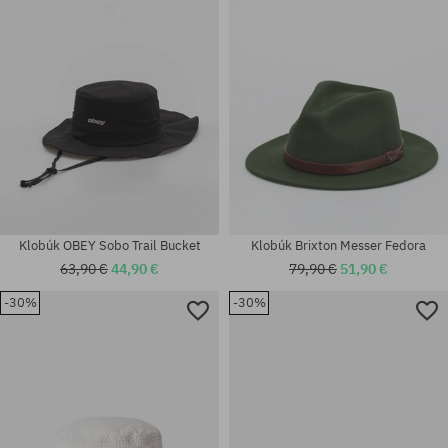
Klobúk OBEY Sobo Trail Bucket
Klobúk Brixton Messer Fedora
63,90 €
44,90 €
79,90 €
51,90 €
-30%
-30%
Dostupné veľkosti:
Dostupné veľkosti:
L-XL; S-M
XS; S; M; L; XL