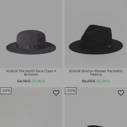
XS; S; M; L; XL
S
Klobúk The North Face Class V
Klobúk Brixton Messer Packable
Brimmer
Fedora
54,90 €
37,90 €
86,90 €
61,90 €
-24%
-35%
Dostupné veľkosti:
Dostupné veľkosti:
S; M
XS; XL