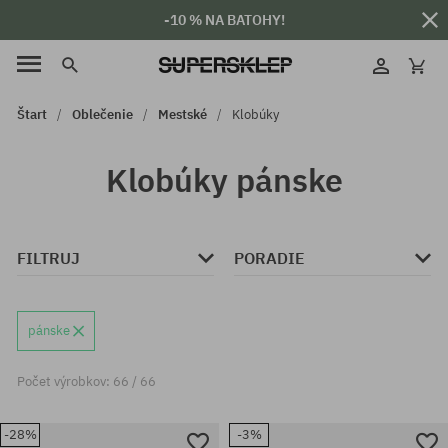
-10 % NA BATOHY!
Štart
Oblečenie
Mestské
Klobúky
Klobúky pánske
FILTRUJ
PORADIE
pánske
Počet výrobkov: 66 / 66
-28%
-3%