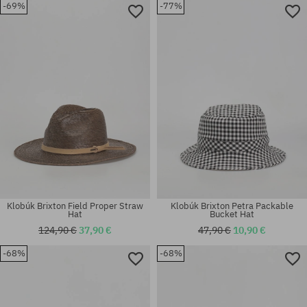
-69%
-77%
Dostupné veľkosti:
Dostupné veľkosti:
S
L-XL; S-M
Klobúk Brixton Field Proper Straw
Klobúk Brixton Petra Packable
Hat
Bucket Hat
124,90 €
37,90 €
47,90 €
10,90 €
-68%
-68%
Dostupné veľkosti:
Dostupné veľkosti:
XS
XS; S; M