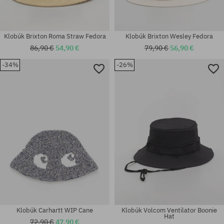
Klobúk Brixton Roma Straw Fedora
Klobúk Brixton Wesley Fedora
86,90 €
54,90 €
79,90 €
56,90 €
-34%
-26%
Dostupné veľkosti:
Dostupné veľkosti:
S; M
S-M
Klobúk Carhartt WIP Cane
Klobúk Volcom Ventilator Boonie
Hat
72,90 €
47,90 €