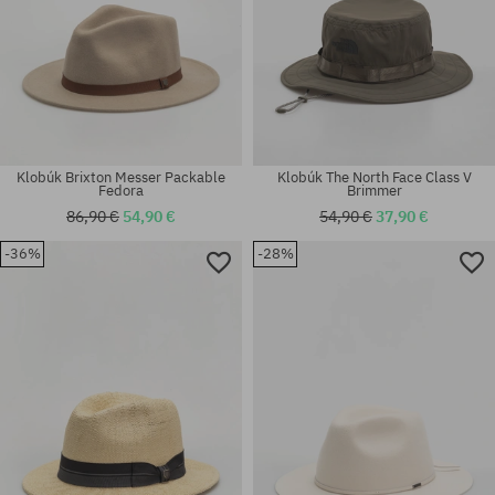
Klobúk Brixton Messer Packable
Klobúk The North Face Class V
Fedora
Brimmer
86,90 €
54,90 €
54,90 €
37,90 €
-36%
-28%
Dostupné veľkosti:
Dostupné veľkosti:
S-M
XS