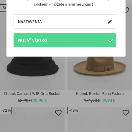
cookies" - môžete s nimi nesúhlasiť).
-50%
-31%
Dostupné veľkosti:
Dostupné veľkosti:
S; M; L
S; M
NASTAVENIA
PRIJAŤ VŠETKO
Klobúk Carhartt WIP Orla Bucket
Klobúk Brixton Reno Fedora
58,90 €
28,90 €
131,90 €
89,90 €
-32%
-48%
Dostupné veľkosti:
Dostupné veľkosti:
M
XS-S