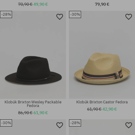
70,90 €
49,90 €
79,90 €
-28%
-30%
Dostupné veľkosti:
Dostupné veľkosti:
M
XS; S; M; L; XL
Klobúk Brixton Wesley Packable
Klobúk Brixton Castor Fedora
Fedora
61,90 €
42,90 €
86,90 €
61,90 €
-30%
-28%
Dostupné veľkosti:
Dostupné veľkosti: