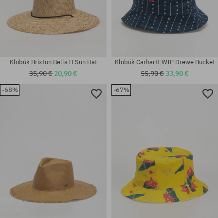
Klobúk Brixton Bells II Sun Hat
Klobúk Carhartt WIP Drewe Bucket
35,90 €
20,90 €
55,90 €
33,90 €
-68%
-67%
Dostupné veľkosti:
Dostupné veľkosti:
XS
S