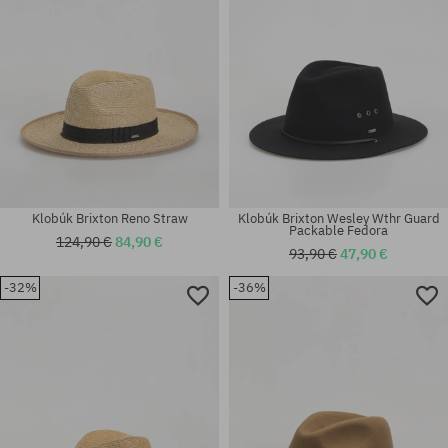
Klobúk Brixton Reno Straw
Klobúk Brixton Wesley Wthr Guard
Packable Fedora
124,90 €
84,90 €
93,90 €
47,90 €
-32%
-36%
Dostupné veľkosti:
Dostupné veľkosti:
M-L
S; M