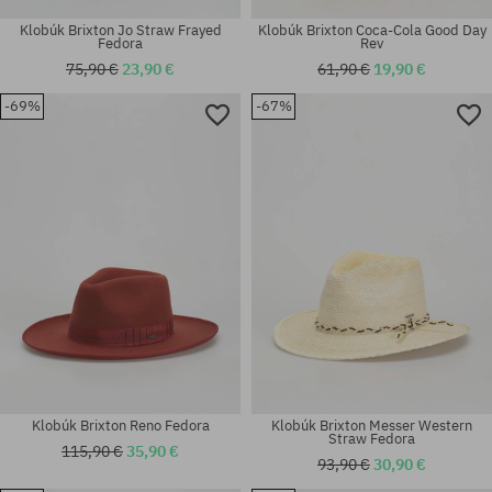
Klobúk Brixton Jo Straw Frayed
Klobúk Brixton Coca-Cola Good Day
Fedora
Rev
75,90 €
23,90 €
61,90 €
19,90 €
-69%
-67%
Dostupné veľkosti:
Dostupné veľkosti:
S-M
M-L
Klobúk Brixton Reno Fedora
Klobúk Brixton Messer Western
Straw Fedora
115,90 €
35,90 €
93,90 €
30,90 €