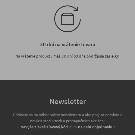
30 dní na vrátenie tovaru
Na vrátenie produktu máš 30 dní od dňa obdržania zásielky.
Newsletter
Prihláste sa na odber nášho newsletteru a ako prvý sa dozviete o
nových produktoch a propagačných akciách!
Navyše získaš zľavový kód -5 % na celú objednávku!