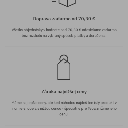
Dostupné veľkosti:
Dostupné veľkosti:
S
S
Doprava zadarmo od 70,30 €
Všetky objednávky v hodnote nad 70,30 € odosielame zadarmo
bez rozdielu na vybraný spôsob platby a doručenia.
Záruka najnižšej ceny
Máme najlepšie ceny, ale keď náhodou nájdeš ten istý produkt v
inom e-shope a s nižšou cenou - špeciálne pre Teba znížime jeho
cenu!