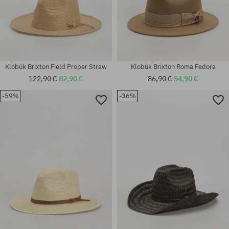
Klobúk Brixton Field Proper Straw
Klobúk Brixton Roma Fedora
122,90 €
82,90 €
86,90 €
54,90 €
-59%
-36%
Dostupné veľkosti:
Dostupné veľkosti:
XS; S
S; M