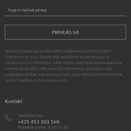
Tvoja e-mailová adresa
PRIHLÁS SA
Správcom údajov sa na účely tohto vyhlásenia rozumie Cool Sport
Distribution sp. z o.o. Hlavné sídlo spoločnosti sa nachádza pri ul.
Handlowców 2 v Modlniczce. Vaše osobné údaje budú spracovávané na
marketingové účely. Máte právo byť informovaný, aké údaje o Vás
predávajúci eviduje, a je oprávnený tieto údaje meniť, prípadne písomne
vysloviť nesúhlas s ich spracovávaním.
Kontakt
Telefónne číslo
+421 412 303 168
Pondelok-piatok, 9.00-15.30.