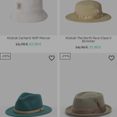
Klobúk Carhartt WIP Mercer
Klobúk The North Face Class V
Brimmer
61,90 €
42,90 €
54,90 €
37,90 €
-28%
-29%
Dostupné veľkosti:
univerzálna veľkosť
S