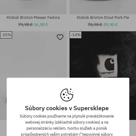
Klobúk Brixton Messer Fedora
Klobúk Brixton Stout Pork Pie
79,90 €
56,90 €
70,90 €
49,90 €
-25%
-14%
Dostupné veľkosti:
Dostupné veľkosti:
M-L
L-XL; S-M
Súbory cookies v Supersklepe
Súbory cookies používame na plynulé prevádzkovanie
webovej stránky (základné súbory cookies) a na
Klobúk Brixton Swindle
Klobúk Carhartt WIP Olney
Convertabrim Fedora
personalizáciu reklám, tvorbu služieb a ponúk
49,90 €
42,90 €
110,90 €
82,90 €
prispôsobených vašim potrebám ("nepovinné súbory