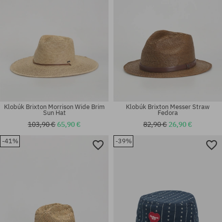
Klobúk Brixton Morrison Wide Brim
Klobúk Brixton Messer Straw
Sun Hat
Fedora
103,90 €
65,90 €
82,90 €
26,90 €
-41%
-39%
Dostupné veľkosti:
Dostupné veľkosti:
S-M
M-L