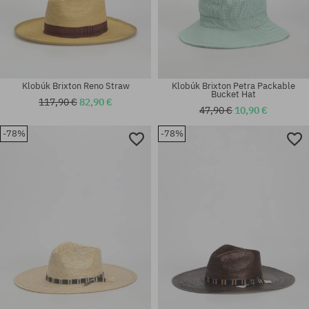
Klobúk Brixton Reno Straw
Klobúk Brixton Petra Packable
Bucket Hat
117,90 €
82,90 €
47,90 €
10,90 €
-78%
-78%
Dostupné veľkosti:
Dostupné veľkosti:
L-XL
XS