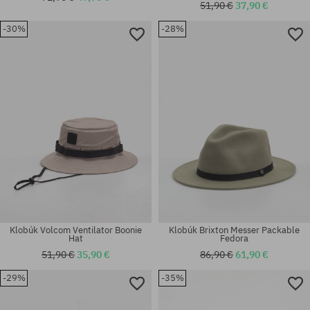
51,90 €
37,90 €
-30%
-28%
Dostupné veľkosti:
Dostupné veľkosti:
L; XL
XS
Klobúk Volcom Ventilator Boonie
Klobúk Brixton Messer Packable
Hat
Fedora
51,90 €
35,90 €
86,90 €
61,90 €
-29%
-35%
Dostupné veľkosti:
Dostupné veľkosti:
S-M
L-XL; S-M