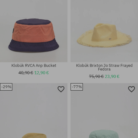
Klobúk RVCA Anp Bucket
Klobúk Brixton Jo Straw Frayed
Fedora
40,90 €
12,90 €
75,90 €
23,90 €
-29%
-77%
Dostupné veľkosti:
Dostupné veľkosti:
S
M-L; XS-S