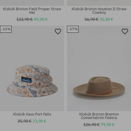
Klobúk Brixton Field Proper Straw
Klobúk Brixton Houston II Straw
Hat
Cowboy
122,90 €
49,90 €
56,90 €
35,90 €
-33%
-37%
Dostupné veľkosti:
Dostupné veľkosti:
S; L
XS; S; M; XL
Klobúk Kavu Port Falls
Klobúk Brixton Brenton
Convertabrim Fedora
35,90 €
23,90 €
126,90 €
79,90 €