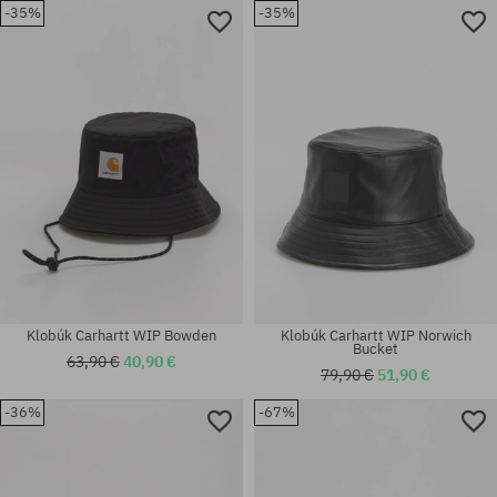
-35%
-35%
Dostupné veľkosti:
Dostupné veľkosti:
S; M
S-M
Klobúk Carhartt WIP Bowden
Klobúk Carhartt WIP Norwich
Bucket
63,90 €
40,90 €
79,90 €
51,90 €
-36%
-67%
Dostupné veľkosti:
univerzálna veľkosť
XS; S