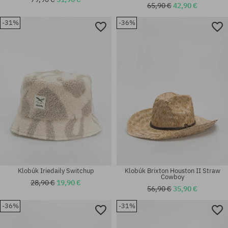
65,90 €
42,90 €
-31%
-36%
Dostupné veľkosti:
Dostupné veľkosti:
XS; S; M; L
M
Klobúk Iriedaily Switchup
Klobúk Brixton Houston II Straw
Cowboy
28,90 €
19,90 €
56,90 €
35,90 €
-36%
-31%
Dostupné veľkosti:
Dostupné veľkosti:
XS; S; M; L; XL
XS; S; M; L