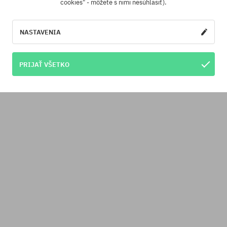
cookies" - môžete s nimi nesúhlasiť).
NASTAVENIA
PRIJAŤ VŠETKO