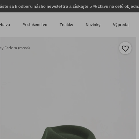
láste sa k odberu nášho newslettra a získajte 5 % zľavu na celú objedn
ýbava
Príslušenstvo
Značky
Novinky
Výpredaj
ey Fedora (moss)