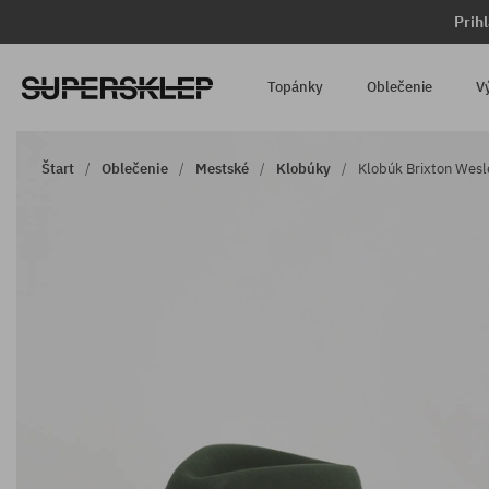
Prih
Topánky
Oblečenie
V
Štart
Oblečenie
Mestské
Klobúky
Klobúk Brixton Wesl