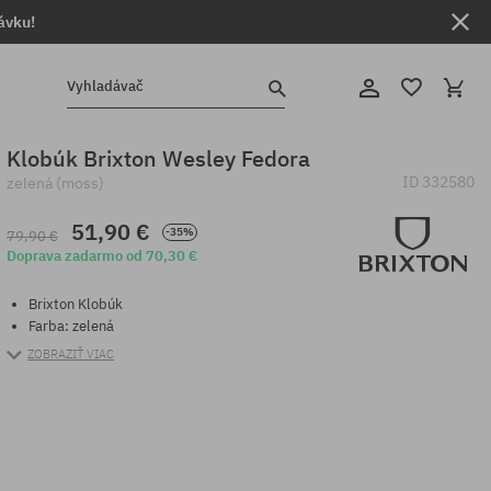
ávku!
Vyhladávač
Klobúk Brixton Wesley Fedora
ID
332580
zelená (moss)
51,90 €
-35%
79,90 €
Doprava zadarmo od 70,30 €
Brixton Klobúk
Farba: zelená
ZOBRAZIŤ VIAC