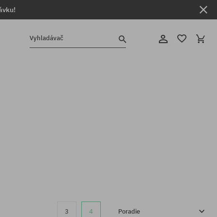
ávku!
Vyhladávač
3
4
Poradie