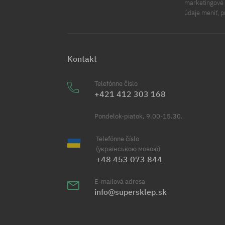
marketingové ú
údaje meniť, p
Kontakt
Telefónne číslo
+421 412 303 168
Pondelok-piatok, 9.00-15.30.
Telefónne číslo
(українською мовою)
+48 453 073 844
E-mailová adresa
info@supersklep.sk