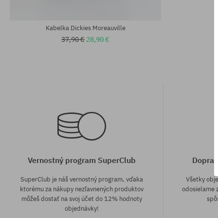
univerzálna veľkosť
univerzálna v
Kabelka Dickies Moreauville
37,90 €
28,90 €
Vernostný program SuperClub
Doprav
SuperClub je náš vernostný program, vďaka
Všetky obj
ktorému za nákupy nezľavnených produktov
odosielame z
môžeš dostať na svoj účet do 12% hodnoty
spô
objednávky!