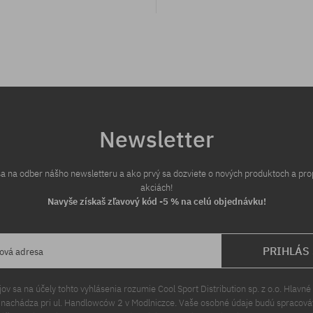
Newsletter
 sa na odber nášho newsletteru a ako prvý sa dozviete o nových produktoch a pr
akciách!
Navyše získaš zľavový kód -5 % na celú objednávku!
PRIHLÁS
lová adresa
v sa na účely tohto vyhlásenia rozumie Cool Sport Distribution sp. z o.o. Hlavné 
a nachádza pri ul. Handlowców 2 v Modlniczce. Vaše osobné údaje budú spracov