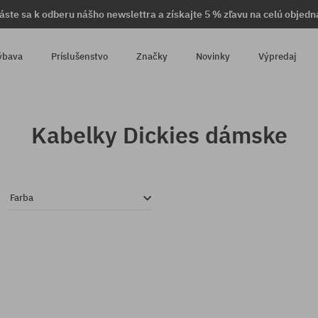
láste sa k odberu nášho newslettra a získajte 5 % zľavu na celú objedn
ýbava
Príslušenstvo
Značky
Novinky
Výpredaj
Kabelky Dickies dámske
Farba