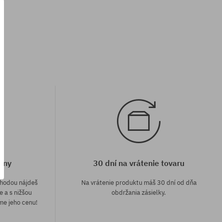
univerzálna veľkosť
eny
30 dní na vrátenie tovaru
áhodou nájdeš
Na vrátenie produktu máš 30 dní od dňa
e a s nižšou
obdržania zásielky.
me jeho cenu!