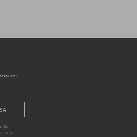
opagačných
 SA
sídlo
ávané na