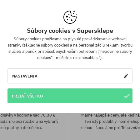
eľkosť
univerzálna veľkosť
Súbory cookies v Supersklepe
Súbory cookies používame na plynulé prevádzkovanie webovej
stránky (základné súbory cookies) a na personalizáciu reklám, tvorbu
služieb a ponúk prispôsobených vašim potrebám ("nepovinné súbory
cookies" - môžete s nimi nesúhlasiť).
NASTAVENIA
PRIJAŤ VŠETKO
a zadarmo od 70,30 €
Záruka najnižšej c
ednávky v hodnote nad 70,30 €
Máme najlepšie ceny, ale keď n
adarmo bez rozdielu na vybraný
ten istý produkt v inom e-shop
sob platby a doručenia.
cenou - špeciálne pre Teba zníži