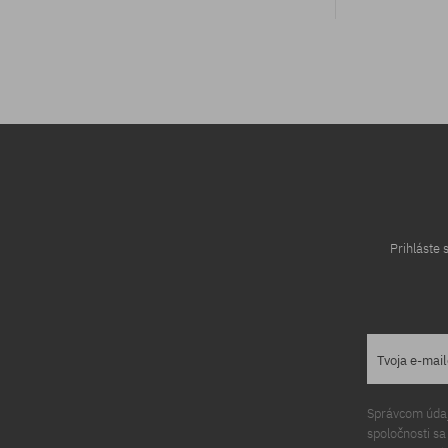
univerzálna veľkosť
Prihláste
Tvoja e-mai
Správcom údajo
spoločnosti s