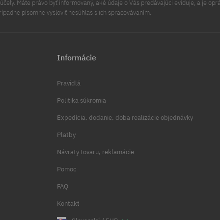
čely. Máte právo byť informovaný, aké údaje o Vás predávajúci eviduje, a je opr
rípadne písomne vysloviť nesúhlas s ich spracovávaním.
Informácie
Pravidlá
Politika súkromia
Expedícia, dodanie, doba realizácie objednávky
Platby
Návraty tovaru, reklamácie
Pomoc
FAQ
Kontakt