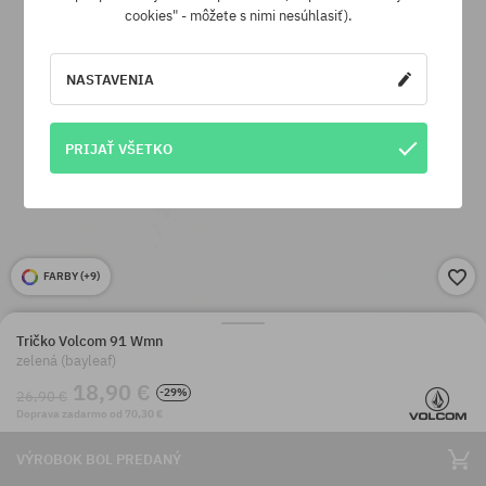
cookies" - môžete s nimi nesúhlasiť).
NASTAVENIA
PRIJAŤ VŠETKO
FARBY (
+9
)
Tričko Volcom 91 Wmn
zelená (bayleaf)
18,90 €
-29%
26,90 €
Doprava zadarmo od 70,30 €
VÝROBOK BOL PREDANÝ