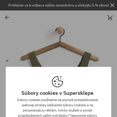
Prihláste sa k odberu nášho newslettra a získajte 5 % zľavu!
Súbory cookies v Supersklepe
Súbory cookies používame na plynulé prevádzkovanie
webovej stránky (základné súbory cookies) a na
personalizáciu reklám, tvorbu služieb a ponúk
prispôsobených vašim potrebám ("nepovinné súbory