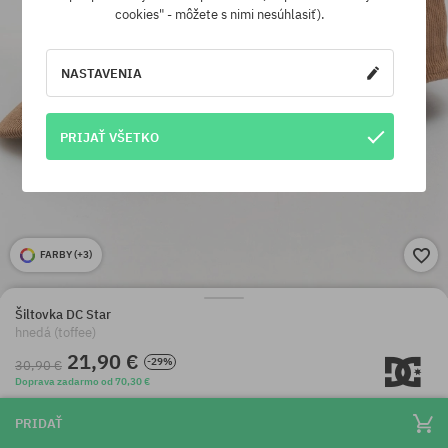
cookies" - môžete s nimi nesúhlasiť).
NASTAVENIA
PRIJAŤ VŠETKO
FARBY (
+3
)
Šiltovka DC Star
hnedá (toffee)
21,90 €
-29%
30,90 €
Doprava zadarmo od 70,30 €
PRIDAŤ