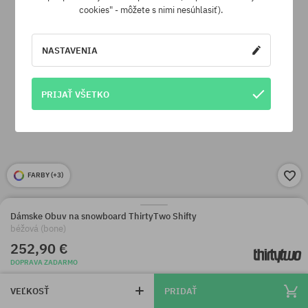
cookies" - môžete s nimi nesúhlasiť).
NASTAVENIA
PRIJAŤ VŠETKO
FARBY (
+3
)
Dámske Obuv na snowboard ThirtyTwo Shifty
béžová (bone)
252,90 €
DOPRAVA ZADARMO
VEĽKOSŤ
PRIDAŤ