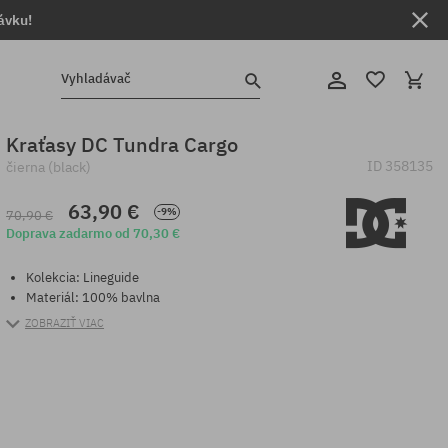
ávku!
Vyhladávač
Kraťasy DC Tundra Cargo
ID
358135
čierna (black)
63,90 €
-9%
70,90 €
Doprava zadarmo od 70,30 €
Kolekcia: Lineguide
Materiál: 100% bavlna
ZOBRAZIŤ VIAC