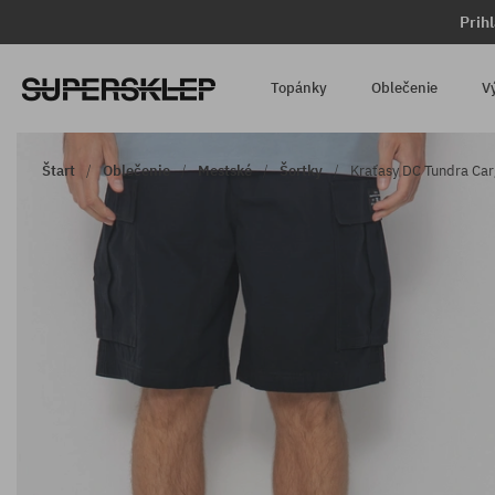
Prih
Topánky
Oblečenie
V
Štart
Oblečenie
Mestské
Šortky
Kraťasy DC Tundra Car