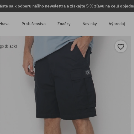
láste sa k odberu nášho newslettra a získajte 5 % zľavu na celú objedn
ýbava
Príslušenstvo
Značky
Novinky
Výpredaj
go (black)