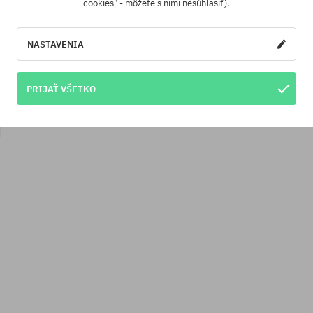
cookies" - môžete s nimi nesúhlasiť).
NASTAVENIA
PRIJAŤ VŠETKO