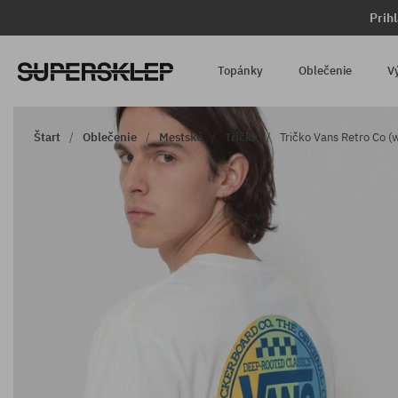
Prih
Topánky
Oblečenie
V
Štart
Oblečenie
Mestské
Trička
Tričko Vans Retro Co (