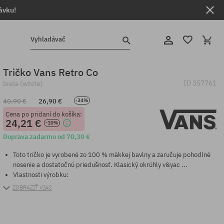
ávku!
Vyhladávač
Tričko Vans Retro Co
ID
357761
biela (white)
40,90 €
26,90 €
-34%
Cena po pridaní do košíka:
24,21 €
-10%
Doprava zadarmo od 70,30 €
Toto tričko je vyrobené zo 100 % mäkkej bavlny a zaručuje pohodlné
nosenie a dostatočnú priedušnosť. Klasický okrúhly v&yac ...
Vlastnosti výrobku:
ZOBRAZIŤ VIAC