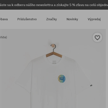
láste sa k odberu nášho newslettra a získajte 5 % zľavu na celú objedn
ýbava
Príslušenstvo
Značky
Novinky
Výpredaj
white)