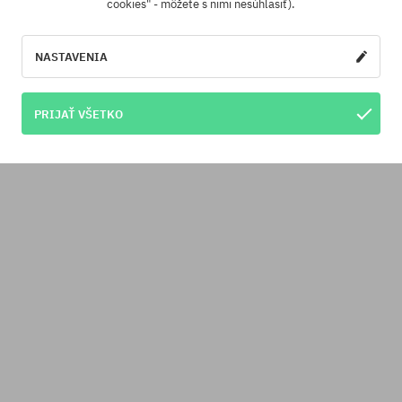
cookies" - môžete s nimi nesúhlasiť).
NASTAVENIA
PRIJAŤ VŠETKO