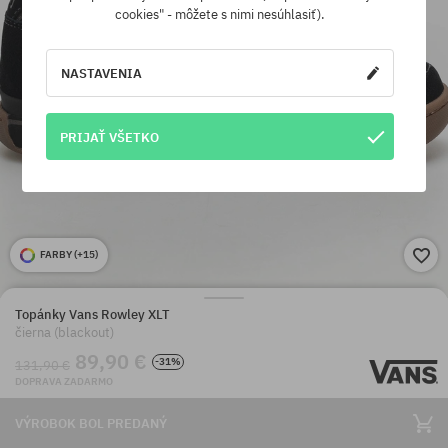
cookies" - môžete s nimi nesúhlasiť).
NASTAVENIA
PRIJAŤ VŠETKO
FARBY (
+15
)
Topánky Vans Rowley XLT
čierna (blackout)
89,90 €
-31%
131,90 €
DOPRAVA ZADARMO
VÝROBOK BOL PREDANÝ