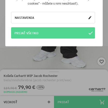
cookies" - môžete s nimi nesúhlasiť).
NASTAVENIA
PRIJAŤ VŠETKO
Košeľa Carhartt WIP Jacob Rochester
biela/mnohofarebná (jacob rochester print/wax)
79,90 €
-33%
119,90 €
DOPRAVA ZADARMO
VEĽKOSŤ
PRIDAŤ