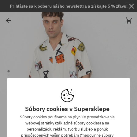
Prihláste sa k odberu nášho newslettra a získajte 5 % zľavu!
Súbory cookies v Supersklepe
Súbory cookies používame na plynulé prevádzkovanie
webovej stránky (základné súbory cookies) a na
personalizáciu reklám, tvorbu služieb a ponúk
prispôsobených vašim potrebám ("nepovinné súbory