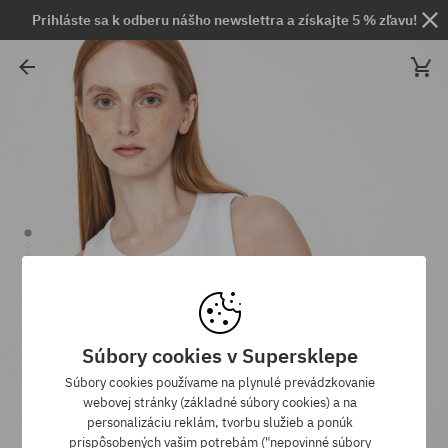
Prihláste sa k odberu nášho newslettra a získajte 5 % zľavu!
Súbory cookies v Supersklepe
Súbory cookies používame na plynulé prevádzkovanie
webovej stránky (základné súbory cookies) a na
personalizáciu reklám, tvorbu služieb a ponúk
prispôsobených vašim potrebám ("nepovinné súbory