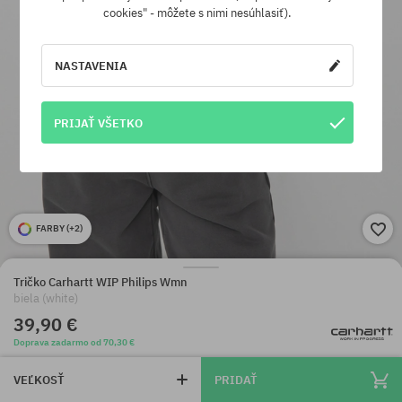
cookies" - môžete s nimi nesúhlasiť).
NASTAVENIA
PRIJAŤ VŠETKO
FARBY (
+2
)
Tričko Carhartt WIP Philips Wmn
biela (white)
39,90 €
Doprava zadarmo od 70,30 €
VEĽKOSŤ
PRIDAŤ