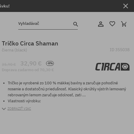
ávku!
Vyhladávač
Tričko Circa Shaman
ID
355038
čierna (black)
32,90 €
-8%
35,90 €
Doprava zadarmo od 70,30 €
Tričko je vyrobené zo 100 % mäkkej bavlny a zaručuje pohodlné
nosenie a dostatočnú priedušnosť. Klasický okrúhly výstrih lemovaný
rebrovaným lemom zaručuje odolnosť, zati ...
Vlastnosti výrobku:
ZOBRAZIŤ VIAC