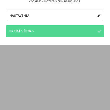
cookies" - môžete s nimi nesúhlasiť).
NASTAVENIA
PRIJAŤ VŠETKO