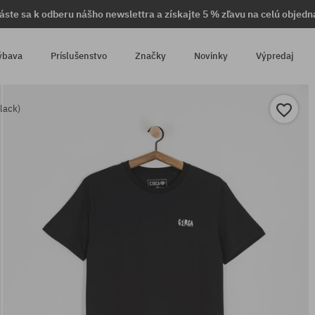
láste sa k odberu nášho newslettra a získajte 5 % zľavu na celú objedn
ýbava
Príslušenstvo
Značky
Novinky
Výpredaj
lack)