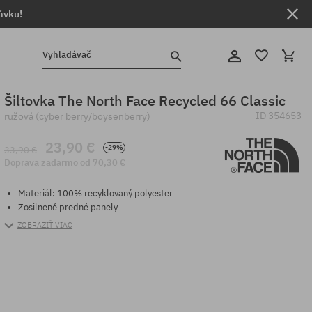
ávku!
Vyhladávač
Šiltovka The North Face Recycled 66 Classic
ID
354653
ružová (cyber berry/boysenberry)
23,90 €
-29%
33,90 €
Doprava zadarmo od 70,30 €
Materiál: 100% recyklovaný polyester
Zosilnené predné panely
ZOBRAZIŤ VIAC