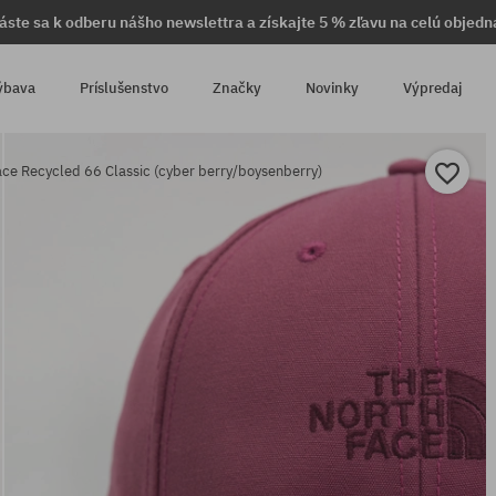
láste sa k odberu nášho newslettra a získajte 5 % zľavu na celú objedn
ýbava
Príslušenstvo
Značky
Novinky
Výpredaj
ace Recycled 66 Classic (cyber berry/boysenberry)