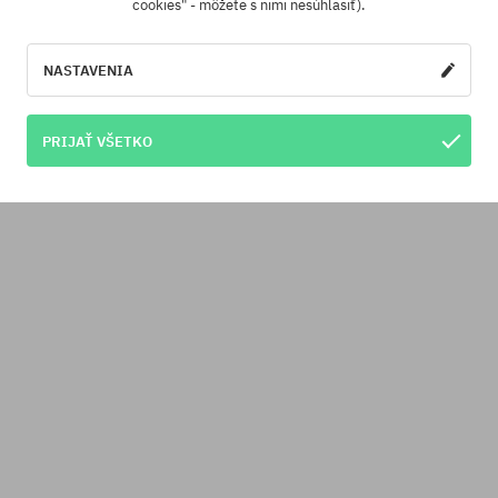
cookies" - môžete s nimi nesúhlasiť).
NASTAVENIA
PRIJAŤ VŠETKO