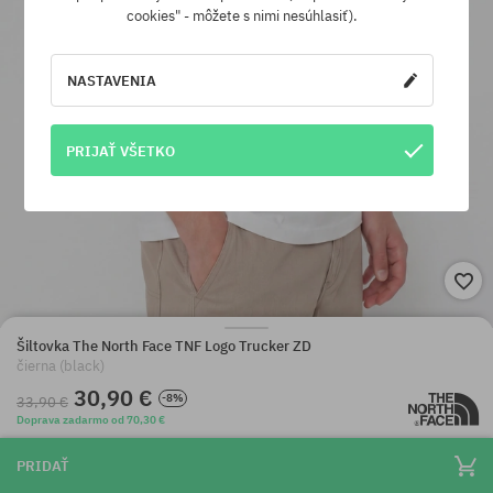
cookies" - môžete s nimi nesúhlasiť).
NASTAVENIA
PRIJAŤ VŠETKO
Šiltovka The North Face TNF Logo Trucker ZD
čierna (black)
30,90 €
-8%
33,90 €
Doprava zadarmo od 70,30 €
PRIDAŤ