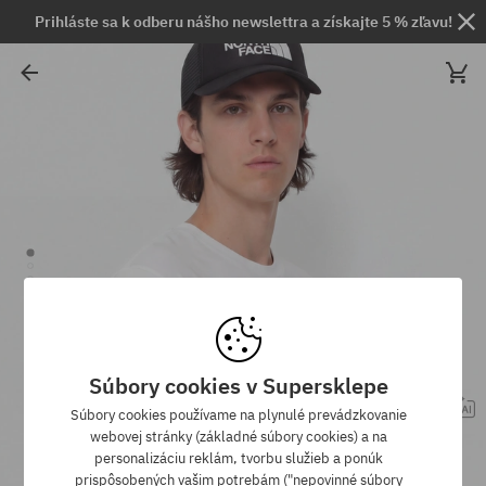
Prihláste sa k odberu nášho newslettra a získajte 5 % zľavu!
Súbory cookies v Supersklepe
Súbory cookies používame na plynulé prevádzkovanie
webovej stránky (základné súbory cookies) a na
personalizáciu reklám, tvorbu služieb a ponúk
prispôsobených vašim potrebám ("nepovinné súbory