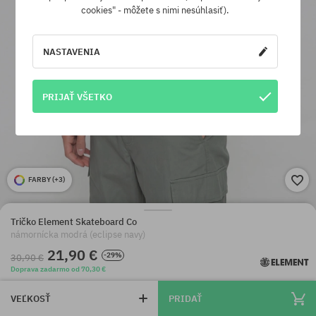
cookies" - môžete s nimi nesúhlasiť).
NASTAVENIA
PRIJAŤ VŠETKO
FARBY (
+3
)
Tričko Element Skateboard Co
námornícka modrá (eclipse navy)
21,90 €
-29%
30,90 €
Doprava zadarmo od 70,30 €
VEĽKOSŤ
PRIDAŤ