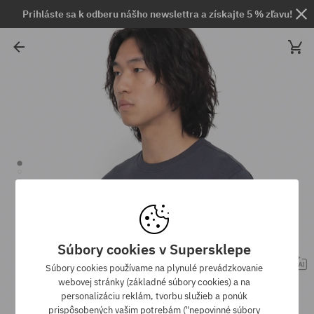
Prihláste sa k odberu nášho newslettra a získajte 5 % zľavu!
Súbory cookies v Supersklepe
Súbory cookies používame na plynulé prevádzkovanie
webovej stránky (základné súbory cookies) a na
personalizáciu reklám, tvorbu služieb a ponúk
prispôsobených vašim potrebám ("nepovinné súbory