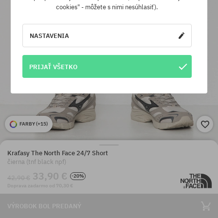
cookies" - môžete s nimi nesúhlasiť).
NASTAVENIA
PRIJAŤ VŠETKO
FARBY (
+15
)
Kraťasy The North Face 24/7 Short
čierna (tnf black npf)
33,90 €
-20%
42,90 €
Doprava zadarmo od 70,30 €
VÝROBOK BOL PREDANÝ