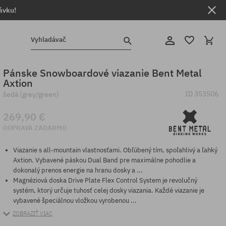
ávku!
Vyhladávač
Pánske Snowboardové viazanie Bent Metal
Axtion
ID
353506
šedá (grey/green)
269,90 €
DOPRAVA ZADARMO
Viazanie s all-mountain vlastnosťami. Obľúbený tím, spoľahlivý a ľahký
Axtion. Vybavené páskou Dual Band pre maximálne pohodlie a
dokonalý prenos energie na hranu dosky a ...
Magnéziová doska Drive Plate Flex Control System je revolučný
systém, ktorý určuje tuhosť celej dosky viazania. Každé viazanie je
vybavené špeciálnou vložkou vyrobenou ...
ZOBRAZIŤ VIAC