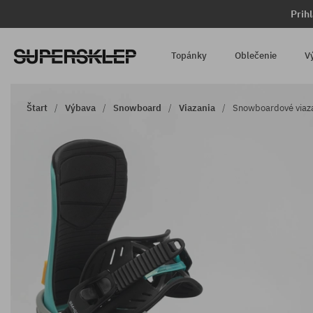
Prih
Topánky
Oblečenie
V
Štart
Výbava
Snowboard
Viazania
Snowboardové viaza