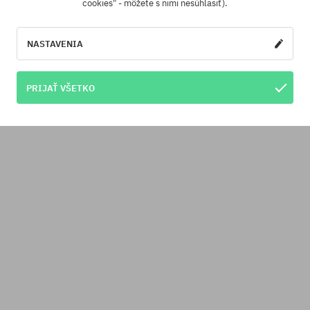
cookies" - môžete s nimi nesúhlasiť).
NASTAVENIA
PRIJAŤ VŠETKO