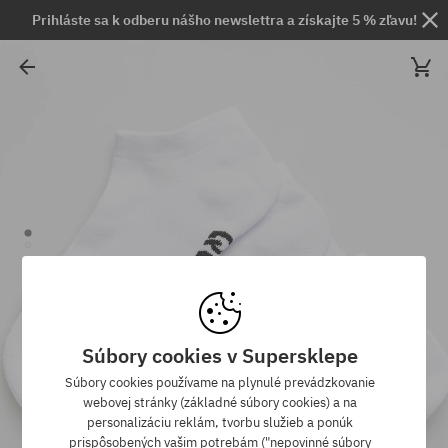
Prihláste sa k odberu nášho newslettra a získajte 5 % zľavu!
Súbory cookies v Supersklepe
Súbory cookies používame na plynulé prevádzkovanie
webovej stránky (základné súbory cookies) a na
personalizáciu reklám, tvorbu služieb a ponúk
prispôsobených vašim potrebám ("nepovinné súbory