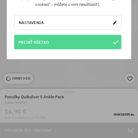
cookies" - môžete s nimi nesúhlasiť).
NASTAVENIA
PRIJAŤ VŠETKO
FARBY (
+15
)
Ponožky Quiksilver 5 Ankle Pack
biela (white)
16,90 €
Doprava zadarmo od 70,30 €
VÝROBOK BOL PREDANÝ