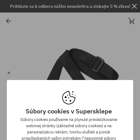
Prihláste sa k odberu nášho newslettra a získajte 5 % zľavu!
Súbory cookies v Supersklepe
Súbory cookies používame na plynulé prevádzkovanie
webovej stránky (základné súbory cookies) a na
personalizáciu reklám, tvorbu služieb a ponúk
prispôsobených vašim potrebám ("nepovinné súbory