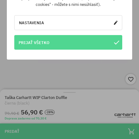
cookies" - môžete s nimi nesúhlasiť).
NASTAVENIA
PRIJAŤ VŠETKO
Taška Carhartt WIP Clarton Duffle
čierna (black)
56,90 €
-28%
79,90 €
Doprava zadarmo od 70,30 €
PRIDAŤ