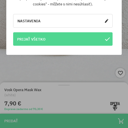
cookies" - môžete s nimi nesúhlasiť).
NASTAVENIA
PRIJAŤ VŠETKO
Vosk Opera Mask Wax
(white)
7,90 €
Doprava zadarmo od 70,30 €
PRIDAŤ