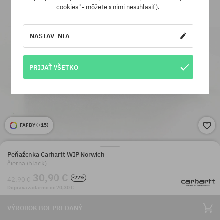
cookies" - môžete s nimi nesúhlasiť).
NASTAVENIA
PRIJAŤ VŠETKO
FARBY (
+15
)
Peňaženka Carhartt WIP Norwich
čierna (black)
30,90 €
-27%
42,90 €
Doprava zadarmo od 70,30 €
VÝROBOK BOL PREDANÝ