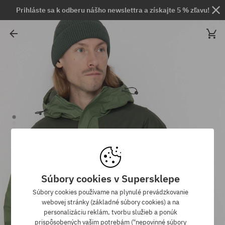
Prihláste sa k odberu nášho newslettra a získajte 5 % zľavu!
Súbory cookies v Supersklepe
Súbory cookies používame na plynulé prevádzkovanie
webovej stránky (základné súbory cookies) a na
personalizáciu reklám, tvorbu služieb a ponúk
prispôsobených vašim potrebám ("nepovinné súbory