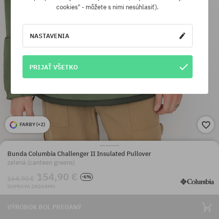
cookies" - môžete s nimi nesúhlasiť).
NASTAVENIA
PRIJAŤ VŠETKO
FARBY (
+2
)
Bunda Columbia Challenger II Insulated Pullover
zelená (canteen greens)
154,90 €
-6%
164,90 €
DOPRAVA ZADARMO
VÝROBOK BOL PREDANÝ