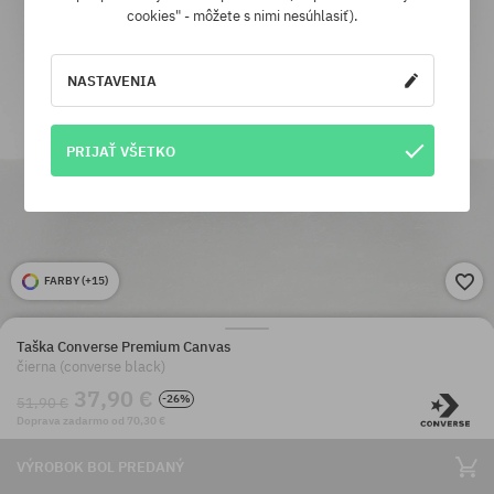
cookies" - môžete s nimi nesúhlasiť).
NASTAVENIA
PRIJAŤ VŠETKO
FARBY (
+15
)
Taška Converse Premium Canvas
čierna (converse black)
37,90 €
-26%
51,90 €
Doprava zadarmo od 70,30 €
VÝROBOK BOL PREDANÝ