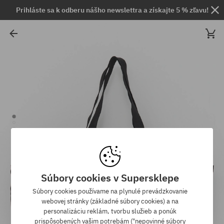
Prihláste sa k odberu nášho newslettra a získajte 5 % zľavu!
Súbory cookies v Supersklepe
Súbory cookies používame na plynulé prevádzkovanie
webovej stránky (základné súbory cookies) a na
personalizáciu reklám, tvorbu služieb a ponúk
prispôsobených vašim potrebám ("nepovinné súbory