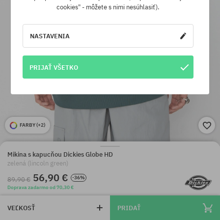
cookies" - môžete s nimi nesúhlasiť).
NASTAVENIA
PRIJAŤ VŠETKO
FARBY (
+2
)
Mikina s kapucňou Dickies Globe HD
zelená (lincoln green)
56,90 €
-36%
89,90 €
Doprava zadarmo od 70,30 €
VEĽKOSŤ
PRIDAŤ